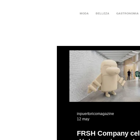
MODA
BELLEZA
GASTRONOMIA
inpuertoricomagazine
12 may
FRSH Company cel