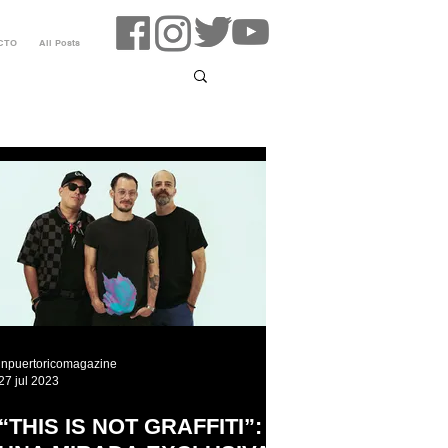
CTO
All Posts
inpuertoricomagazine
27 jul 2023
“THIS IS NOT GRAFFITI”: