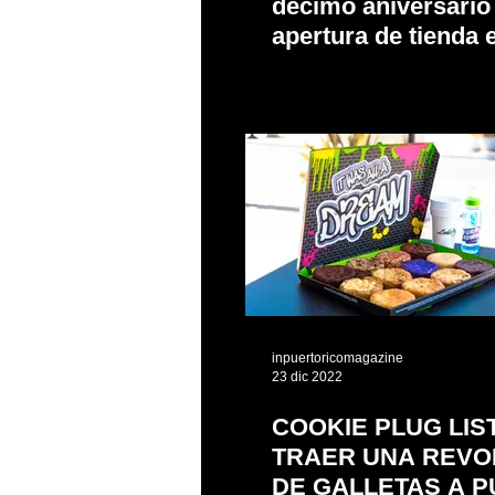
décimo aniversario
apertura de tienda 
en Madrid
inpuertoricomagazine
23 dic 2022
COOKIE PLUG LIS
TRAER UNA REVO
DE GALLETAS A 