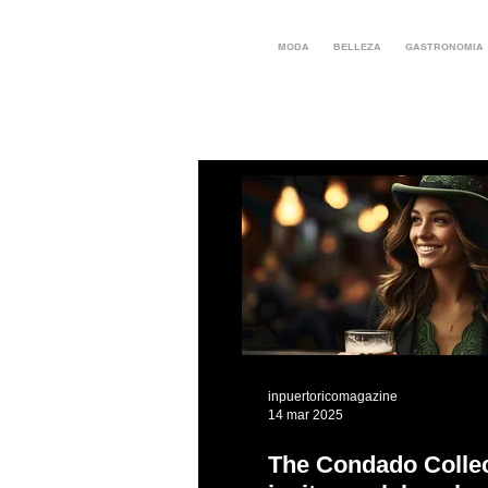
MODA
BELLEZA
GASTRONOMIA
inpuertoricomagazine
14 mar 2025
The Condado Collec