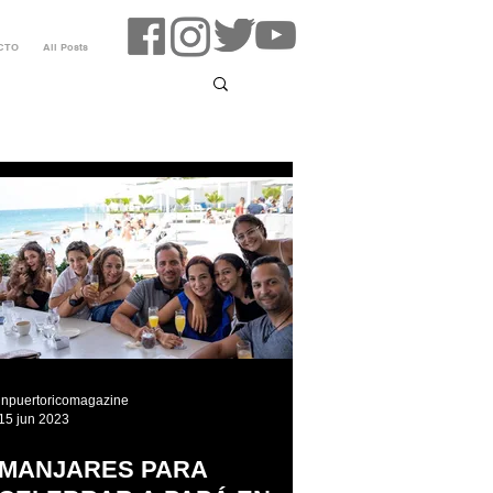
CTO
All Posts
inpuertoricomagazine
15 jun 2023
MANJARES PARA