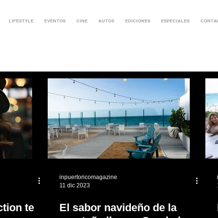
LIFESTYLE
EVENTOS
CINE
AUTOS
EDICIONES
ESPECIALES
CONTA
inpuertoricomagazine
11 dic 2023
tion te
El sabor navideño de la