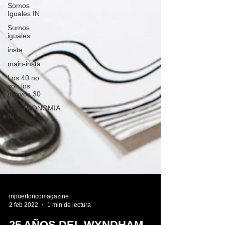
Somos
Iguales IN
Somos
iguales
insta
main-insta
Los 40 no
son los
nuevos 30
GASTRONOMIA
IN
inpuertoricomagazine
2 feb 2022
1 min de lectura