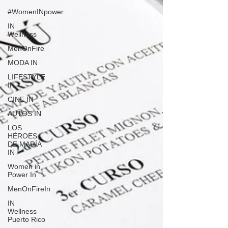
#WomenINpower
IN
Wellness
MenOnFire
MODA IN
LIFESTYLE
IN
CINE IN
AUTOS IN
LOS
HÉROES
DE MARÍA
IN
Women in
Power In
MenOnFireIn
IN
Wellness
Puerto Rico