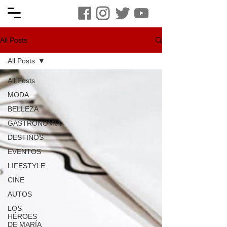
All Posts
All Posts
All Posts
MODA
BELLEZA
GASTRONOMIA
DESTINOS
EVENTOS
LIFESTYLE
CINE
AUTOS
LOS
HÉROES
DE MARÍA