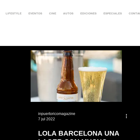
LIFESTYLE
EVENTOS
CINE
AUTOS
EDICIONES
ESPECIALES
CONTA
inpuertoricomagazine
7 jul 2022
LOLA BARCELONA UNA