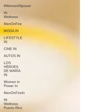
#WomenINpower
IN
Wellness
MenOnFire
MODA IN
LIFESTYLE
IN
CINE IN
AUTOS IN
LOS
HÉROES
DE MARÍA
IN
Women in
Power In
MenOnFireIn
IN
Wellness
Puerto Rico