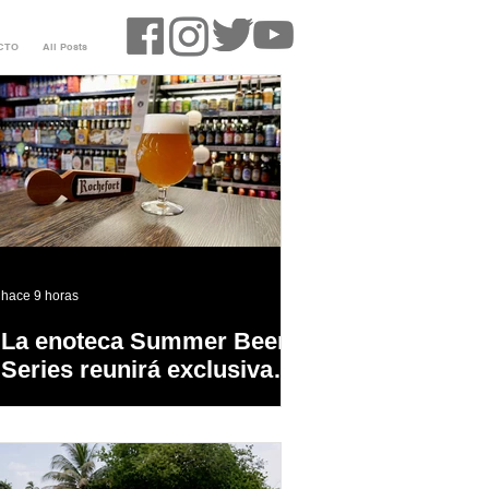
CTO
All Posts
hace 9 horas
La enoteca Summer Beer
Series reunirá exclusivas
cervezas de especialidad
en un evento abierto al
público