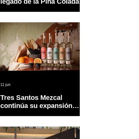
legado de la Piña Colada,
el cóctel oficial de Puerto
Rico
11 jun
Tres Santos Mezcal
continúa su expansión
dentro y fuera de PR