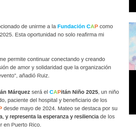
cionado de unirme a la 
Fundación C
A
P 
como 
2025. Esta oportunidad no solo reafirma mi 
n me permite continuar conectando y creando 
sión de amor y solidaridad que la organización 
vento”, añadió Ruiz.
́n Márquez 
será el 
C
A
P
itán Niño 2025
, un niño 
o, paciente del hospital y beneficiario de los 
P 
desde mayo de 2024. Mateo se destaca por su 
́a, y representa la esperanza y resiliencia 
de los 
er en Puerto Rico.