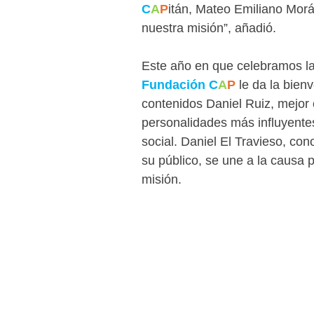
C
A
P
itán, Mateo Emiliano Mora
nuestra misión”, añadió.
Este año en que celebramos l
Fundación C
A
P 
le da la bien
contenidos Daniel Ruiz, mejor
personalidades más influyent
social. Daniel El Travieso, con
su público, se une a la causa 
misión.