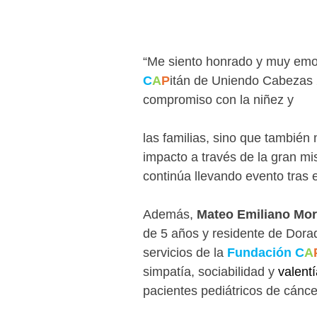
“Me siento honrado y muy emo
C
A
P
itán de Uniendo Cabezas 
compromiso con la niñez y
las familias, sino que tambié
impacto a través de la gran mi
continúa llevando evento tras e
Además, 
Mateo Emiliano Mora
de 5 años y residente de Dorad
servicios de la 
Fundación C
A
simpatía, sociabilidad y 
valenti
pacientes pediátricos de cánc