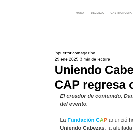
MODA
BELLEZA
GASTRONOMIA
inpuertoricomagazine
29 ene 2025
3 min de lectura
Uniendo Cabe
CAP regresa 
El creador de contenido, Dan
del evento.
La 
Fundación C
A
P 
anunció h
Uniendo Cabezas
, la afeitad