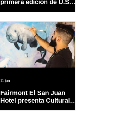
primera edición de U.S.
News Best Adventure
Vehicles Awards
11 jun
Fairmont El San Juan
Hotel presenta Cultural
Canvas: Ocean Edition