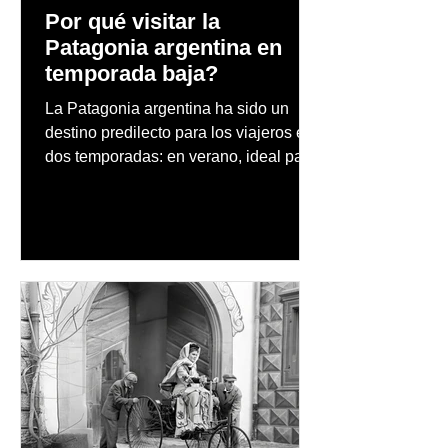
Por qué visitar la
Patagonia argentina en
temporada baja?
La Patagonia argentina ha sido un
destino predilecto para los viajeros en
dos temporadas: en verano, ideal para
vacaciones familiares de descanso y
aventura en la naturaleza, entre
cascadas y lagos; y en invierno, para
quienes disfrutan del frío, la
observación de pingüinos y los días
nevados en las montañas