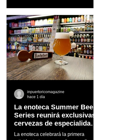
confianza y expresión personal
inpuertoricomagazine
hace 1 día
La enoteca Summer Beer
Series reunirá exclusivas
cervezas de especialidad
en un evento abierto al
La enoteca celebrará la primera
público