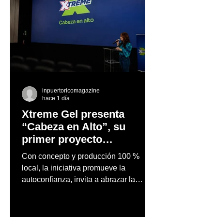
inpuertoricomagazine
hace 1 día
Xtreme Gel presenta
“Cabeza en Alto”, su
primer proyecto
audiovisual concebido y
Con concepto y producción 100 %
producido completamente
local, la iniciativa promueve la
en Puerto Rico
autoconfianza, invita a abrazar la
autenticidad y anima a las personas a
afrontar cada reto con seguridad y
orgullo, consolidando un mensaje de