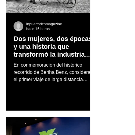
inpuertoricomagazine
hace 15 horas
Dos mujeres, dos épocas
y una historia que
transformó la industria
automotriz
En conmemoración del histórico
recorrido de Bertha Benz, considerado
el primer viaje de larga distancia
realizado por una mujer en automóvil,
Mercedes-Benz reconoce también la
trayectoria de Carmen Delia González
Rosa