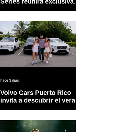
Series reunirá exclusivas
cervezas de especialidad
en un evento abierto al
público
hace 3 días
Volvo Cars Puerto Rico
invita a descubrir el verano
a través del “Volvo
Summer Road Trip”