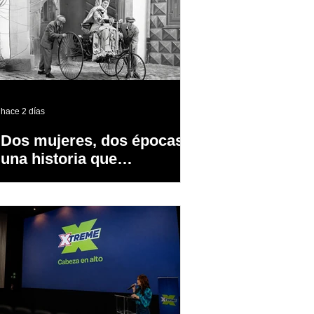
hace 2 días
Dos mujeres, dos épocas y
una historia que
transformó la industria
automotriz