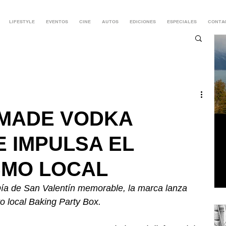
LIFESTYLE
EVENTOS
CINE
AUTOS
EDICIONES
ESPECIALES
CONTA
DMADE VODKA
 IMPULSA EL
SMO LOCAL
Día de San Valentín memorable, la marca lanza 
to local Baking Party Box.