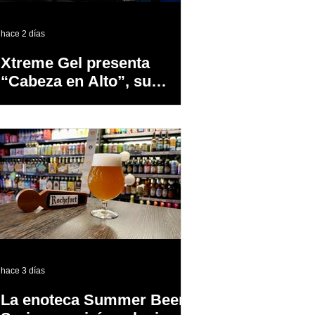
hace 2 días
Xtreme Gel presenta
“Cabeza en Alto”, su
primer proyecto
audiovisual concebido y
producido completamente
en Puerto Rico
hace 3 días
La enoteca Summer Beer