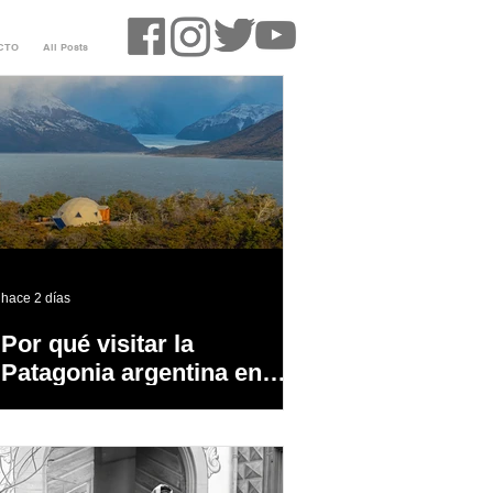
CTO
All Posts
hace 2 días
Por qué visitar la
Patagonia argentina en
temporada baja?