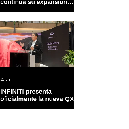
continúa su expansión
dentro y fuera de PR
11 jun
INFINITI presenta
oficialmente la nueva QX65
en Puerto Rico