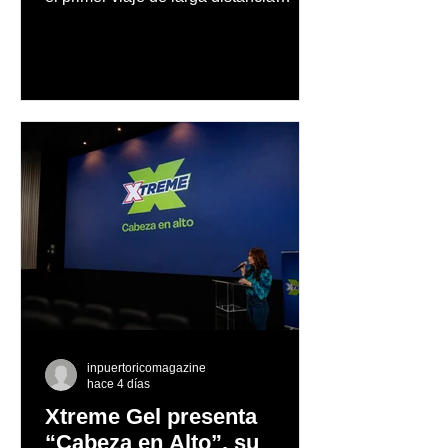
realizado por una mujer en automóvil,
Mercedes-Benz reconoce también la
trayectoria de Carmen Delia González
Rosa
inpuertoricomagazine
hace 4 días
Xtreme Gel presenta
“Cabeza en Alto”, su