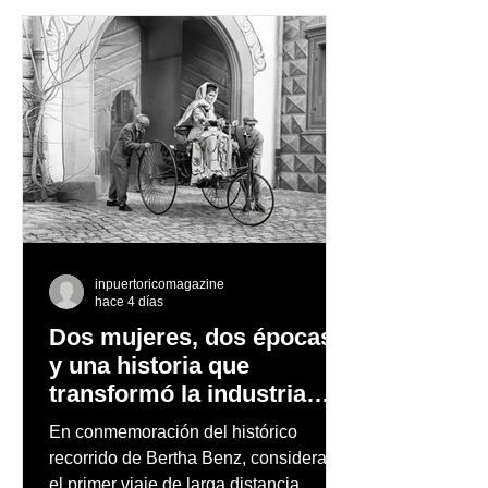
observación de pingüinos y los días
nevados en las montañas
inpuertoricomagazine
hace 4 días
Dos mujeres, dos épocas
y una historia que
transformó la industria
automotriz
En conmemoración del histórico
recorrido de Bertha Benz, considerado
el primer viaje de larga distancia