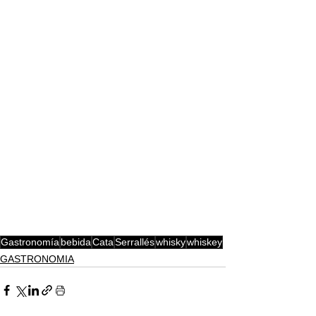
Gastronomía
bebida
Cata
Serrallés
whisky
whiskey
GASTRONOMIA