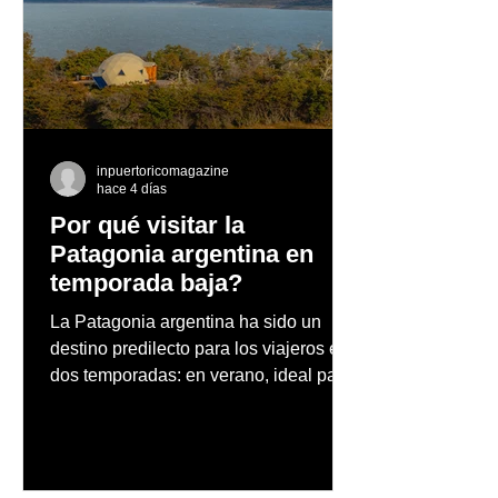
Tres Santos Mezcal
Pequeñas decis
continúa su expansión
grandes hábito
dentro y fuera de PR
construir una 
saludable hoy
inpuertoricomagazine
hace 4 días
Por qué visitar la
Patagonia argentina en
temporada baja?
La Patagonia argentina ha sido un
destino predilecto para los viajeros en
dos temporadas: en verano, ideal para
vacaciones familiares de descanso y
aventura en la naturaleza, entre
cascadas y lagos; y en invierno, para
quienes disfrutan del frío, la