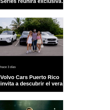
Series reunirá exclusivas
cervezas de especialidad
en un evento abierto al
público
hace 3 días
Volvo Cars Puerto Rico
invita a descubrir el verano
a través del “Volvo
Summer Road Trip”