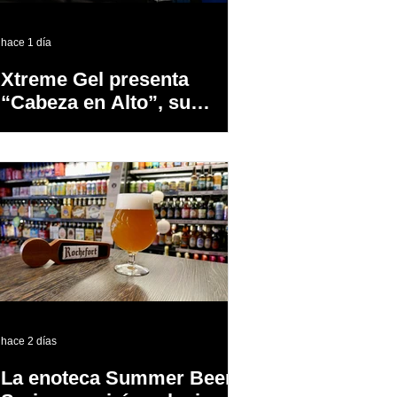
hace 1 día
Xtreme Gel presenta
“Cabeza en Alto”, su
primer proyecto
audiovisual concebido y
producido completamente
en Puerto Rico
hace 2 días
La enoteca Summer Beer