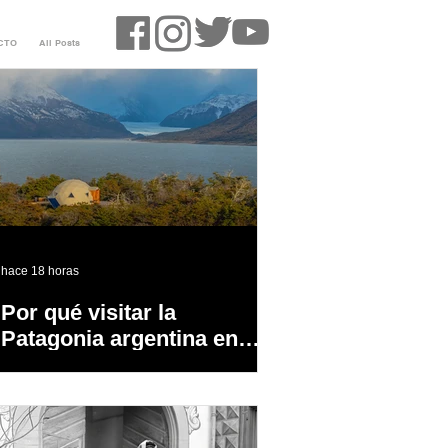
CTO
All Posts
hace 18 horas
Por qué visitar la
Patagonia argentina en
temporada baja?