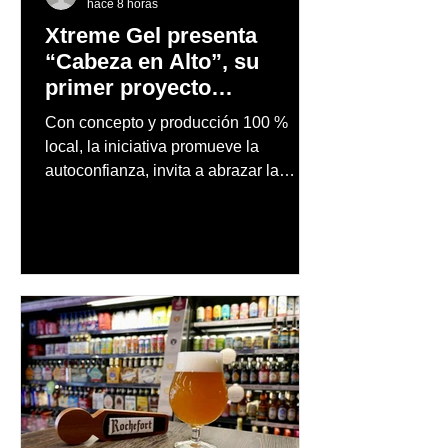
hace 8 horas
Xtreme Gel presenta
“Cabeza en Alto”, su
primer proyecto
audiovisual concebido y
Con concepto y producción 100 %
producido completamente
local, la iniciativa promueve la
en Puerto Rico
autoconfianza, invita a abrazar la
autenticidad y anima a las personas a
afrontar cada reto con seguridad y
orgullo, consolidando un mensaje de
confianza y expresión personal