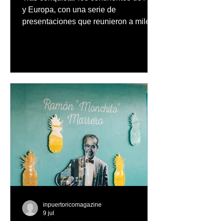
y Europa, con una serie de
presentaciones que reunieron a miles
de fanáticos y reafirmaron su posición
como uno de los artistas latinos más
influyentes, exitosos y respetados de
todos los tiempos, Ricky Martin se
prepara para llevar el fenómeno de
"Ricky Martin Live"
inpuertoricomagazine
9 jul