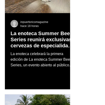
inpuertoricomagazine
hace 18 horas
La enoteca Summer Beer
Series reunirá exclusivas
cervezas de especialidad
en un evento abierto al
La enoteca celebrará la primera
público
edición de La enoteca Summer Beer
Series, un evento abierto al público
que reunirá una cuidada selección de
cervezas nacionales e internacionales,
música en vivo y un menú especial
diseñado para complementar la
experiencia