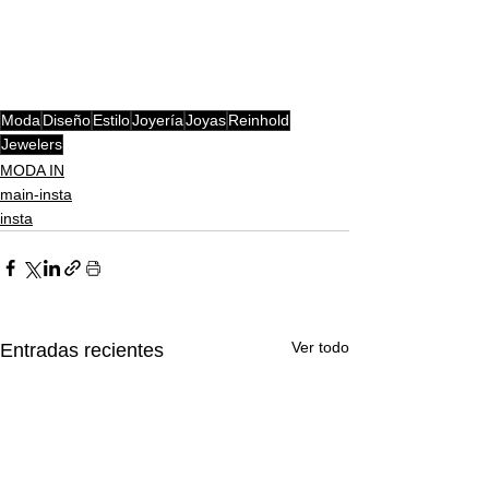
Moda
Diseño
Estilo
Joyería
Joyas
Reinhold
Jewelers
MODA IN
main-insta
insta
Ver todo
Entradas recientes