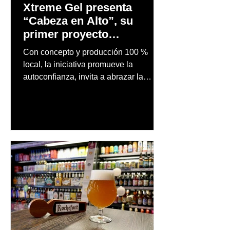
Xtreme Gel presenta
“Cabeza en Alto”, su
primer proyecto
audiovisual concebido y
Con concepto y producción 100 %
producido completamente
local, la iniciativa promueve la
en Puerto Rico
autoconfianza, invita a abrazar la
autenticidad y anima a las personas a
afrontar cada reto con seguridad y
orgullo, consolidando un mensaje de
confianza y expresión personal