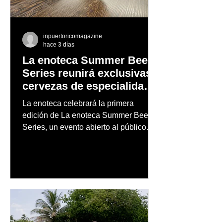
inpuertoricomagazine
hace 3 días
La enoteca Summer Beer
Series reunirá exclusivas
cervezas de especialidad
en un evento abierto al
La enoteca celebrará la primera
público
edición de La enoteca Summer Beer
Series, un evento abierto al público
que reunirá una cuidada selección de
cervezas nacionales e internacionales,
música en vivo y un menú especial
diseñado para complementar la
experiencia