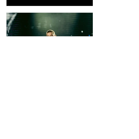
inpuertoricomagazine
hace 4 días
Ricky Martin cierra con
éxito su gira por Asia y
Europa
Tras conquistar los continentes de Asia
y Europa, con una serie de