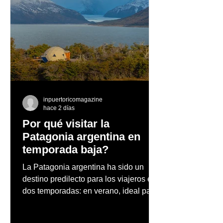
La enoteca Summer
Ricky Martin ci
Beer Series reunirá
éxito su gira po
exclusivas cervezas de
Europa
especialidad en un
evento abierto al público
inpuertoricomagazine
hace 2 días
Por qué visitar la
Patagonia argentina en
temporada baja?
La Patagonia argentina ha sido un
destino predilecto para los viajeros en
dos temporadas: en verano, ideal para
vacaciones familiares de descanso y
aventura en la naturaleza, entre