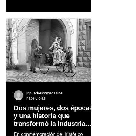
cascadas y lagos; y en invierno, para
quienes disfrutan del frío, la
observación de pingüinos y los días
nevados en las montañas
inpuertoricomagazine
hace 3 días
Dos mujeres, dos épocas
y una historia que
transformó la industria
automotriz
En conmemoración del histórico