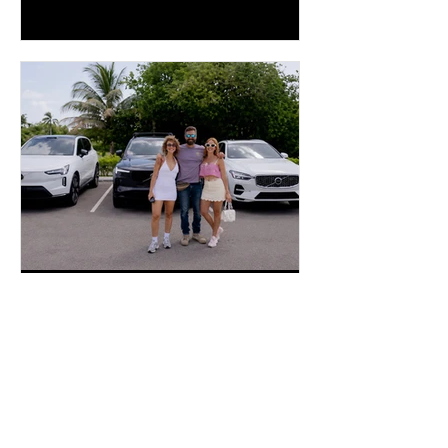
música en vivo y un menú especial
diseñado para complementar la
experiencia
inpuertoricomagazine
hace 3 días
Volvo Cars Puerto Rico
invita a descubrir el
verano a través del “Volvo
Summer Road Trip”
Este verano, Volvo Cars Puerto Rico