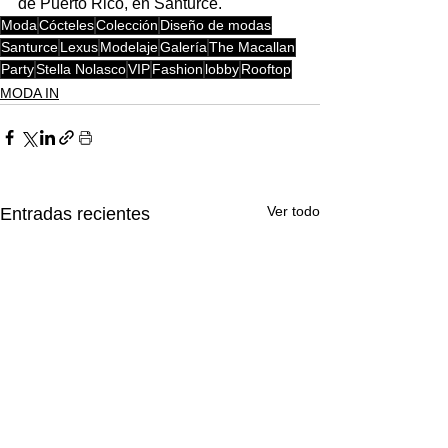
de Puerto Rico, en Santurce.
Moda
Cócteles
Colección
Diseño de modas
Santurce
Lexus
Modelaje
Galería
The Macallan
Party
Stella Nolasco
VIP
Fashion
lobby
Rooftop
MODA IN
Ver todo
Entradas recientes