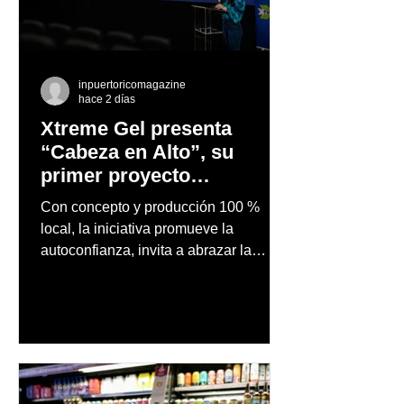
inpuertoricomagazine
hace 2 días
Xtreme Gel presenta
“Cabeza en Alto”, su
primer proyecto
audiovisual concebido y
Con concepto y producción 100 %
producido completamente
local, la iniciativa promueve la
en Puerto Rico
autoconfianza, invita a abrazar la
autenticidad y anima a las personas a
afrontar cada reto con seguridad y
orgullo, consolidando un mensaje de
confianza y expresión personal