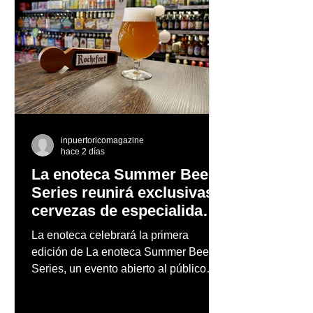
inpuertoricomagazine
hace 2 días
La enoteca Summer Beer
Series reunirá exclusivas
cervezas de especialidad
en un evento abierto al
La enoteca celebrará la primera
público
edición de La enoteca Summer Beer
Series, un evento abierto al público
que reunirá una cuidada selección de
cervezas nacionales e internacionales,