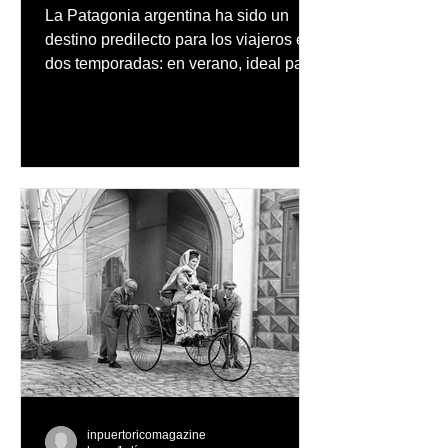
La Patagonia argentina ha sido un
destino predilecto para los viajeros en
dos temporadas: en verano, ideal para
vacaciones familiares de descanso y
aventura en la naturaleza, entre
cascadas y lagos; y en invierno, para
quienes disfrutan del frío, la
observación de pingüinos y los días
nevados en las montañas
inpuertoricomagazine