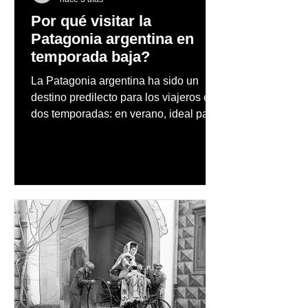
Por qué visitar la
Patagonia argentina en
temporada baja?
La Patagonia argentina ha sido un
destino predilecto para los viajeros en
dos temporadas: en verano, ideal para
vacaciones familiares de descanso y
aventura en la naturaleza, entre
cascadas y lagos; y en invierno, para
quienes disfrutan del frío, la
observación de pingüinos y los días
nevados en las montañas