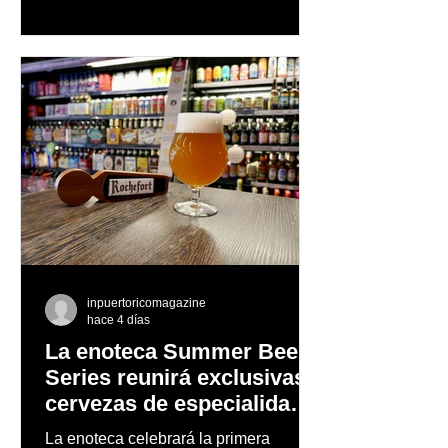
orgullo, consolidando un mensaje de
confianza y expresión personal
inpuertoricomagazine
hace 4 días
La enoteca Summer Beer
Series reunirá exclusivas
cervezas de especialidad
en un evento abierto al
La enoteca celebrará la primera