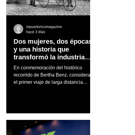
inpuertoricomagazine
hace 3 días
Dos mujeres, dos épocas
y una historia que
transformó la industria
automotriz
En conmemoración del histórico
recorrido de Bertha Benz, considerado
el primer viaje de larga distancia
realizado por una mujer en automóvil,
Mercedes-Benz reconoce también la
trayectoria de Carmen Delia González
Rosa