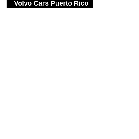
Volvo Cars Puerto Rico
invita a descubrir el
verano a través del “Volvo
Summer Road Trip”
Este verano, Volvo Cars Puerto Rico
invita a las familias puertorriqueñas a
redescubrir la Isla con el Volvo
Summer Road Trip, una iniciativa
creada junto a los embajadores de la
marca