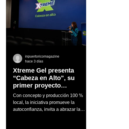
inpuertoricomagazine
hace 3 días
Xtreme Gel presenta
“Cabeza en Alto”, su
primer proyecto
audiovisual concebido y
Con concepto y producción 100 %
producido completamente
local, la iniciativa promueve la
en Puerto Rico
autoconfianza, invita a abrazar la
autenticidad y anima a las personas a
afrontar cada reto con seguridad y