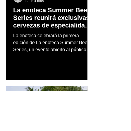
hace 4 días
La enoteca Summer Beer
Series reunirá exclusivas
cervezas de especialidad
en un evento abierto al
La enoteca celebrará la primera
público
edición de La enoteca Summer Beer
Series, un evento abierto al público
que reunirá una cuidada selección de
cervezas nacionales e internacionales,
música en vivo y un menú especial
diseñado para complementar la
experiencia