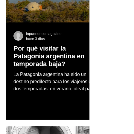
Beer Series reunirá
éxito su gira po
exclusivas cervezas de
Europa
especialidad en un
evento abierto al público
inpuertoricomagazine
hace 3 días
Por qué visitar la
Patagonia argentina en
temporada baja?
La Patagonia argentina ha sido un
destino predilecto para los viajeros en
dos temporadas: en verano, ideal para
vacaciones familiares de descanso y
aventura en la naturaleza, entre
cascadas y lagos; y en invierno, para
quienes disfrutan del frío, la
observación de pingüinos y los días
nevados en las montañas