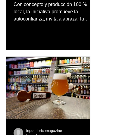
audiovisual concebido y
Con concepto y producción 100 %
producido completamente
local, la iniciativa promueve la
en Puerto Rico
autoconfianza, invita a abrazar la
autenticidad y anima a las personas a
afrontar cada reto con seguridad y
orgullo, consolidando un mensaje de
confianza y expresión personal
inpuertoricomagazine