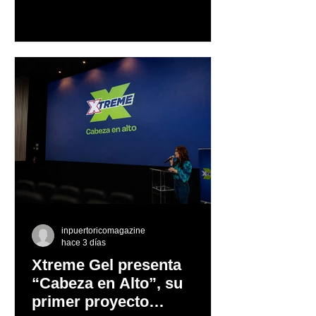
Mercedes-Benz reconoce también la
trayectoria de Carmen Delia González
Rosa
inpuertoricomagazine
hace 3 días
Xtreme Gel presenta
“Cabeza en Alto”, su
primer proyecto