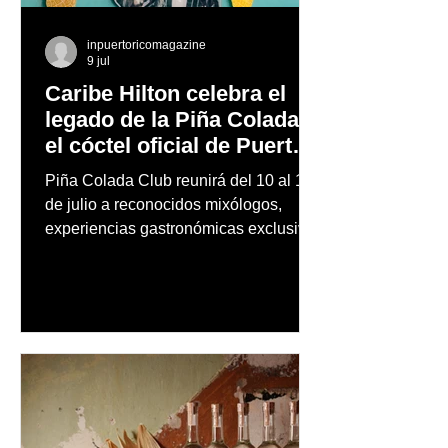
inpuertoricomagazine
9 jul
Caribe Hilton celebra el
legado de la Piña Colada,
el cóctel oficial de Puerto
Rico
Piña Colada Club reunirá del 10 al 12
de julio a reconocidos mixólogos,
experiencias gastronómicas exclusivas
y actividades para toda la familia en el
lugar donde nació hace más de 70
años el cóctel más emblemático del
Caribe