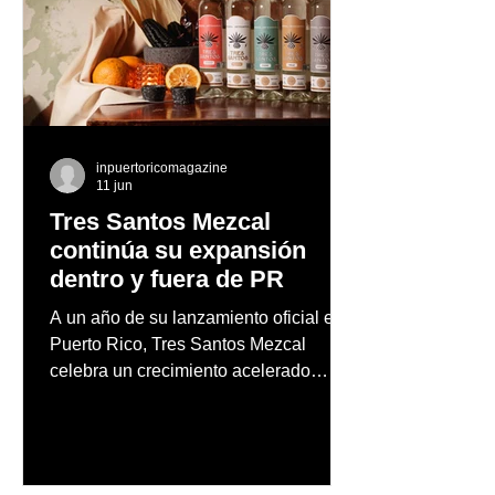
inpuertoricomagazine
11 jun
Tres Santos Mezcal
continúa su expansión
dentro y fuera de PR
A un año de su lanzamiento oficial en
Puerto Rico, Tres Santos Mezcal
celebra un crecimiento acelerado
dentro de la industria de bebidas
premium, alcanzando presencia en
más de 250 barras, restaurantes y
puntos de venta especializados a