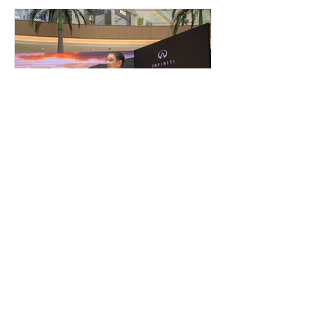
través de toda la Isla
inpuertoricomagazine
11 jun
INFINITI presenta
oficialmente la nueva
QX65 en Puerto Rico
INFINITI Puerto Rico presentó
oficialmente la nueva QX65 2027
durante un evento especial celebrado