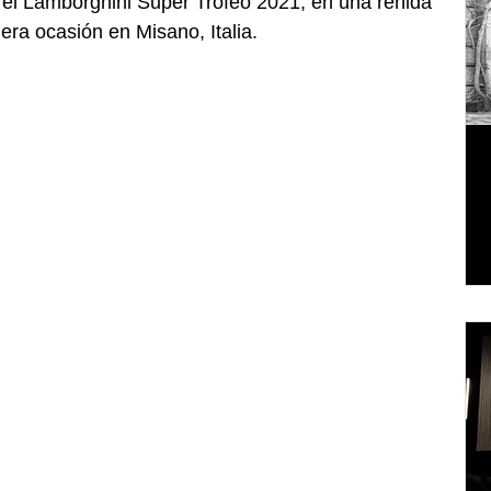
 el Lamborghini Super Trofeo 2021, en una reñida 
era ocasión en Misano, Italia. 