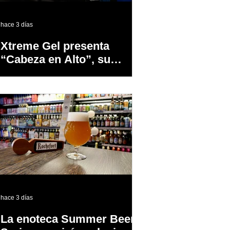
hace 3 días
Xtreme Gel presenta
“Cabeza en Alto”, su
primer proyecto
audiovisual concebido y
producido completamente
en Puerto Rico
hace 3 días
La enoteca Summer Beer