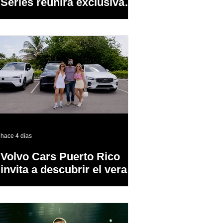
Series reunirá exclusivas
cervezas de especialidad
en un evento abierto al
público
hace 4 días
Volvo Cars Puerto Rico
invita a descubrir el verano
a través del “Volvo
Summer Road Trip”