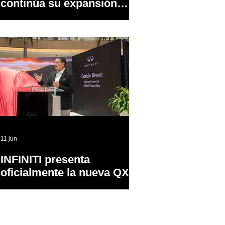
continúa su expansión
dentro y fuera de PR
11 jun
INFINITI presenta
oficialmente la nueva QX65
en Puerto Rico