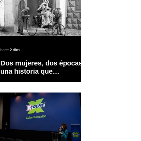
hace 2 días
Dos mujeres, dos épocas y
una historia que
transformó la industria
automotriz