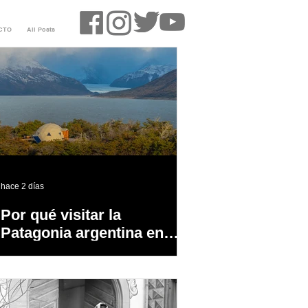
CTO
All Posts
hace 2 días
Por qué visitar la
Patagonia argentina en
temporada baja?