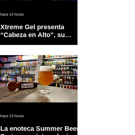
hace 14 horas
Xtreme Gel presenta
“Cabeza en Alto”, su
primer proyecto
audiovisual concebido y
producido completamente
en Puerto Rico
hace 23 horas
La enoteca Summer Beer