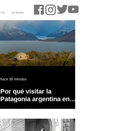
CTO
All Posts
hace 36 minutos
Por qué visitar la
Patagonia argentina en
temporada baja?