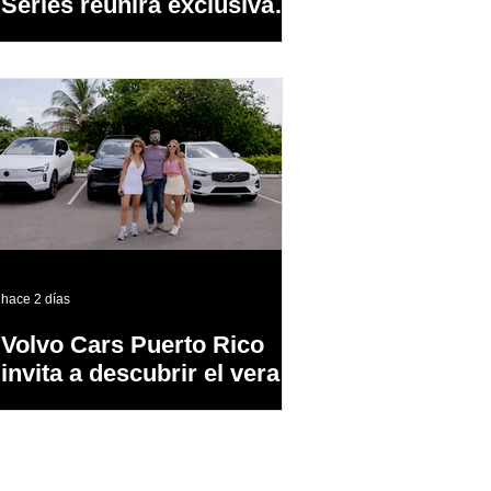
Series reunirá exclusivas
cervezas de especialidad
en un evento abierto al
público
hace 2 días
Volvo Cars Puerto Rico
invita a descubrir el verano
a través del “Volvo
Summer Road Trip”