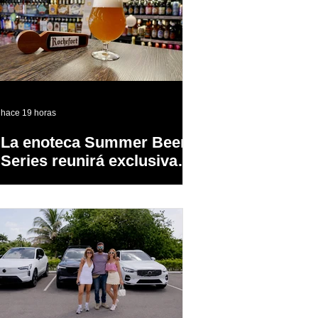
hace 19 horas
La enoteca Summer Beer
Series reunirá exclusivas
cervezas de especialidad
en un evento abierto al
público