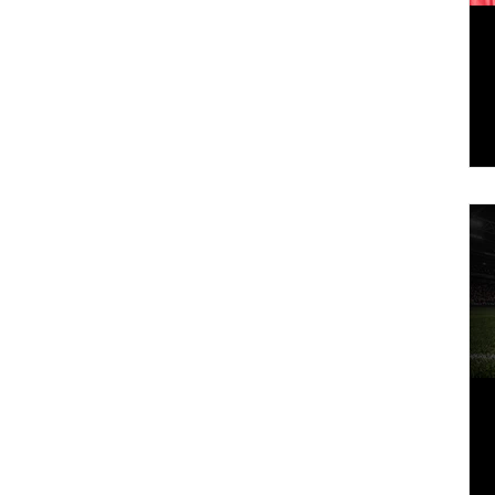
ico,
una
80.2