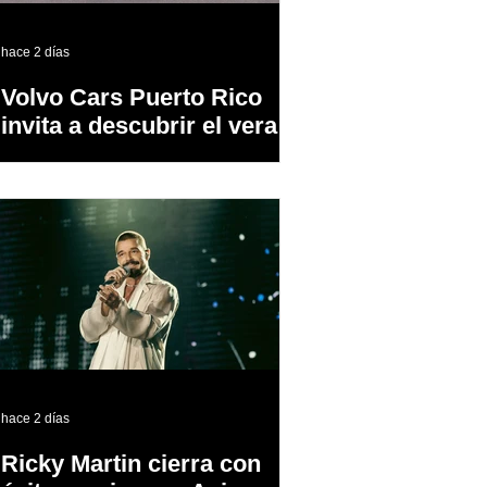
hace 2 días
Volvo Cars Puerto Rico
invita a descubrir el verano
a través del “Volvo
Summer Road Trip”
hace 2 días
Ricky Martin cierra con