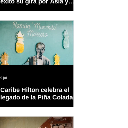
éxito su gira por Asia y
Europa
9 jul
Caribe Hilton celebra el
legado de la Piña Colada,
el cóctel oficial de Puerto
Rico