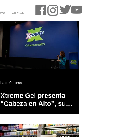
CTO
All Posts
hace 9 horas
Xtreme Gel presenta
“Cabeza en Alto”, su
primer proyecto
audiovisual concebido y
producido completamente
en Puerto Rico