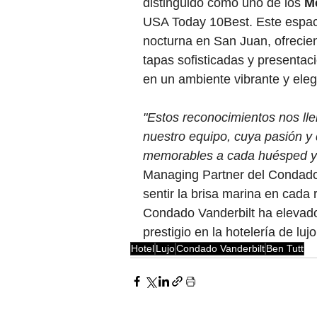
distinguido como uno de los 
M
USA Today 10Best. Este espacio
nocturna en San Juan, ofreciend
tapas sofisticadas y presentac
en un ambiente vibrante y eleg
"Estos reconocimientos nos lle
nuestro equipo, cuya pasión y 
memorables a cada huésped y a 
Managing Partner del Condado 
sentir la brisa marina en cada
Condado Vanderbilt ha elevado
prestigio en la hotelería de luj
Hotel
Lujo
Condado Vanderbilt
Ben Tutt