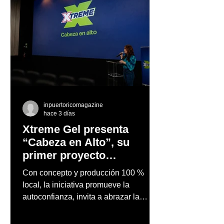
inpuertoricomagazine
hace 3 días
Xtreme Gel presenta
“Cabeza en Alto”, su
primer proyecto
audiovisual concebido y
Con concepto y producción 100 %
producido completamente
local, la iniciativa promueve la
en Puerto Rico
autoconfianza, invita a abrazar la
autenticidad y anima a las personas a
afrontar cada reto con seguridad y