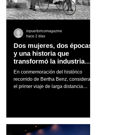
inpuertoricomagazine
hace 2 días
Dos mujeres, dos épocas
y una historia que
transformó la industria
automotriz
En conmemoración del histórico
recorrido de Bertha Benz, considerado
el primer viaje de larga distancia
realizado por una mujer en automóvil,
Mercedes-Benz reconoce también la
trayectoria de Carmen Delia González
Rosa