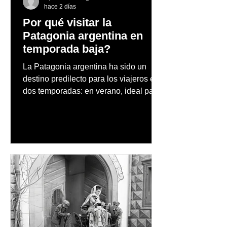
hace 2 días
Por qué visitar la
Patagonia argentina en
temporada baja?
La Patagonia argentina ha sido un
destino predilecto para los viajeros en
dos temporadas: en verano, ideal para
vacaciones familiares de descanso y
aventura en la naturaleza, entre
cascadas y lagos; y en invierno, para
quienes disfrutan del frío, la
observación de pingüinos y los días
nevados en las montañas