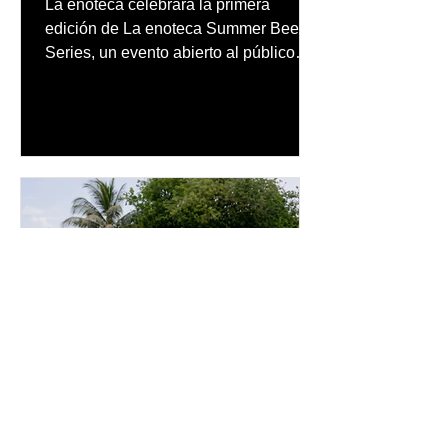
La enoteca celebrará la primera
público
edición de La enoteca Summer Beer
Series, un evento abierto al público
que reunirá una cuidada selección de
cervezas nacionales e internacionales,
música en vivo y un menú especial
diseñado para complementar la
experiencia
inpuertoricomagazine
hace 4 días