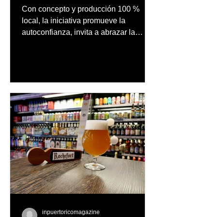
audiovisual concebido y
Con concepto y producción 100 %
producido completamente
local, la iniciativa promueve la
en Puerto Rico
autoconfianza, invita a abrazar la
autenticidad y anima a las personas a
afrontar cada reto con seguridad y
orgullo, consolidando un mensaje de
confianza y expresión personal
inpuertoricomagazine