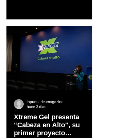
Mercedes-Benz reconoce también la
trayectoria de Carmen Delia González
Rosa
inpuertoricomagazine
hace 3 días
Xtreme Gel presenta
“Cabeza en Alto”, su
primer proyecto