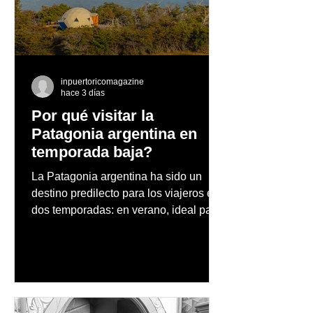
propuesta de
las Humanidade
Vanguardia Films y el
Museo de Las 
cineasta Bruno Irizarry
inpuertoricomagazine
hace 3 días
Por qué visitar la
Patagonia argentina en
temporada baja?
La Patagonia argentina ha sido un
destino predilecto para los viajeros en
dos temporadas: en verano, ideal para
vacaciones familiares de descanso y
aventura en la naturaleza, entre
cascadas y lagos; y en invierno, para
quienes disfrutan del frío, la
observación de pingüinos y los días
nevados en las montañas