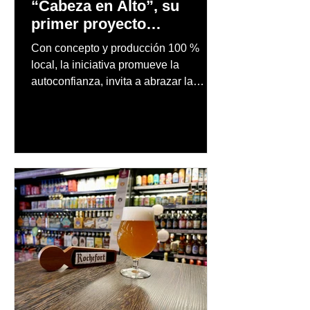
“Cabeza en Alto”, su
primer proyecto
audiovisual concebido y
Con concepto y producción 100 %
producido completamente
local, la iniciativa promueve la
en Puerto Rico
autoconfianza, invita a abrazar la
autenticidad y anima a las personas a
afrontar cada reto con seguridad y
orgullo, consolidando un mensaje de
confianza y expresión personal