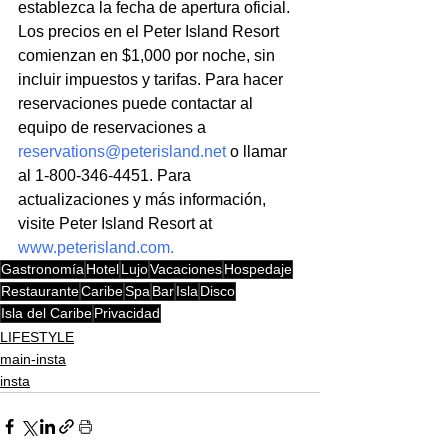
establezca la fecha de apertura oficial. 
Los precios en el Peter Island Resort 
comienzan en $1,000 por noche, sin 
incluir impuestos y tarifas. Para hacer 
reservaciones puede contactar al 
equipo de reservaciones a 
reservations@peterisland.net
o llamar 
al 1-800-346-4451. Para 
actualizaciones y más información, 
visite Peter Island Resort at
www.peterisland.com
.
Gastronomía
Hotel
Lujo
Vacaciones
Hospedaje
Restaurante
Caribe
Spa
Bar
Isla
Disco
Isla del Caribe
Privacidad
LIFESTYLE
main-insta
insta