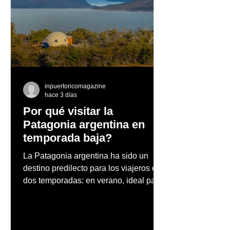
Dos mujeres, dos
Caribe Hilton ce
épocas y una historia
legado de la Pi
que transformó la
Colada, el cócte
industria automotriz
de Puerto Rico
inpuertoricomagazine
hace 3 días
Por qué visitar la
Patagonia argentina en
temporada baja?
La Patagonia argentina ha sido un
destino predilecto para los viajeros en
dos temporadas: en verano, ideal para
vacaciones familiares de descanso y
aventura en la naturaleza, entre
cascadas y lagos; y en invierno, para
quienes disfrutan del frío, la