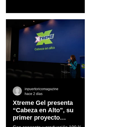
trayectoria de Carmen Delia González
Rosa
inpuertoricomagazine
hace 2 días
Xtreme Gel presenta
“Cabeza en Alto”, su
primer proyecto
audiovisual concebido y