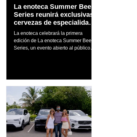
La enoteca Summer Beer
Series reunirá exclusivas
cervezas de especialidad
en un evento abierto al
La enoteca celebrará la primera
público
edición de La enoteca Summer Beer
Series, un evento abierto al público
que reunirá una cuidada selección de
cervezas nacionales e internacionales,
música en vivo y un menú especial
diseñado para complementar la
experiencia