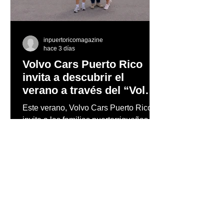
inpuertoricomagazine
hace 3 días
Volvo Cars Puerto Rico
invita a descubrir el
verano a través del “Volvo
Summer Road Trip”
Este verano, Volvo Cars Puerto Rico
invita a las familias puertorriqueñas a
redescubrir la Isla con el Volvo
Summer Road Trip, una iniciativa
creada junto a los embajadores de la
marca