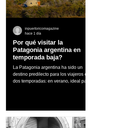
Beer Series reunirá
éxito su gira po
exclusivas cervezas de
Europa
especialidad en un
evento abierto al público
inpuertoricomagazine
hace 1 día
Por qué visitar la
Patagonia argentina en
temporada baja?
La Patagonia argentina ha sido un
destino predilecto para los viajeros en
dos temporadas: en verano, ideal para
vacaciones familiares de descanso y
aventura en la naturaleza, entre
cascadas y lagos; y en invierno, para
quienes disfrutan del frío, la
observación de pingüinos y los días
nevados en las montañas