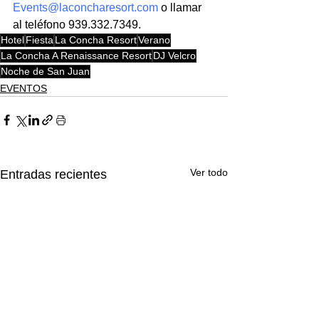
Events@laconcharesort.com
 o llamar 
al teléfono 939.332.7349.
Hotel
Fiesta
La Concha Resort
Verano
La Concha A Renaissance Resort
DJ Velcro
Noche de San Juan
EVENTOS
Ver todo
Entradas recientes