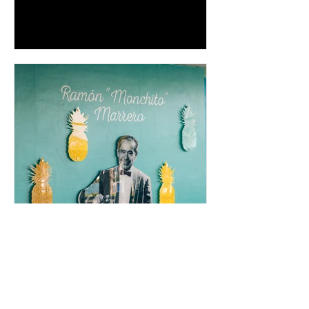
como uno de los artistas latinos más
influyentes, exitosos y respetados de
todos los tiempos, Ricky Martin se
prepara para llevar el fenómeno de
"Ricky Martin Live"
inpuertoricomagazine
9 jul
Caribe Hilton celebra el
legado de la Piña Colada,
el cóctel oficial de Puerto