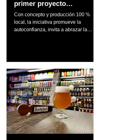
primer proyecto
audiovisual concebido y
Con concepto y producción 100 %
producido completamente
local, la iniciativa promueve la
en Puerto Rico
autoconfianza, invita a abrazar la
autenticidad y anima a las personas a
afrontar cada reto con seguridad y
orgullo, consolidando un mensaje de
confianza y expresión personal