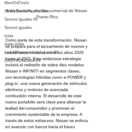
MenOnFireIn
Juan Santana, director comercial de Nissan 
IN Wellness Puerto Rico
Puerto Rico
Somos Iguales IN
Somos iguales
insta
Como parte de esta transformación, Nissan 
main-insta
se prepara para el lanzamiento de nuevos y 
Los 40 no son los nuevos 30
rediseñados modelos entre los años 2025 
hasta el 2027. Esta ambiciosa estrategia 
GASTRONOMIA IN
incluirá el rediseño de sobre diez modelos 
Nissan e INFINITI en segmentos claves, 
con tecnologías híbridas como e-POWER y 
plug-in, una nueva generación de vehículos 
eléctricos y motores de avanzada 
combustión interna. El desarrollo de este 
nuevo portafolio será clave para afianzar la 
lealtad del consumidor y promover el 
crecimiento sustentable de la empresa. A 
través de estos esfuerzos, Nissan se enfoca 
en avanzar con fuerza hacia el futuro.