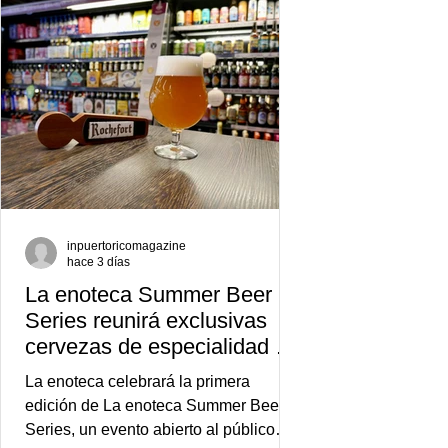
inpuertoricomagazine
hace 3 días
La enoteca Summer Beer
Series reunirá exclusivas
cervezas de especialidad en
un evento abierto al público
La enoteca celebrará la primera
edición de La enoteca Summer Beer
Series, un evento abierto al público