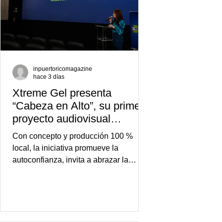
inpuertoricomagazine
hace 3 días
Xtreme Gel presenta
“Cabeza en Alto”, su primer
proyecto audiovisual
concebido y producido
Con concepto y producción 100 %
completamente en Puerto
local, la iniciativa promueve la
Rico
autoconfianza, invita a abrazar la
autenticidad y anima a las personas a
afrontar cada reto con seguridad y
orgullo, consolidando un mensaje de
confianza y expresión personal