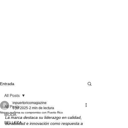
Entrada
All Posts
inpuertoricomagazine
All Posts
8 jul 2025
2 min de lectura
Nissan reafirma su compromiso con Puerto Rico
MODA
La marca destaca su liderazgo en calidad, 
BELLEZA
durabilidad e innovación como respuesta a 