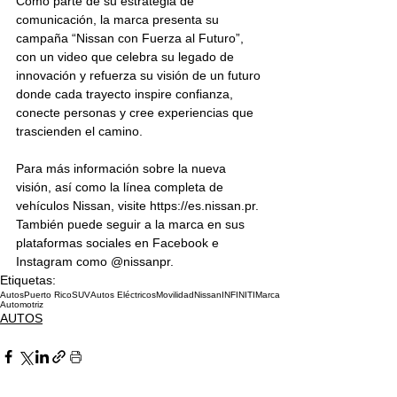
Como parte de su estrategia de 
comunicación, la marca presenta su 
campaña “Nissan con Fuerza al Futuro”, 
con un video que celebra su legado de 
innovación y refuerza su visión de un futuro 
donde cada trayecto inspire confianza, 
conecte personas y cree experiencias que 
trascienden el camino.
Para más información sobre la nueva 
visión, así como la línea completa de 
vehículos Nissan, visite 
https://es.nissan.pr
. 
También puede seguir a la marca en sus 
plataformas sociales en Facebook e 
Instagram como @nissanpr.
Etiquetas:
Autos
Puerto Rico
SUV
Autos Eléctricos
Movilidad
Nissan
INFINITI
Marca
Automotriz
AUTOS