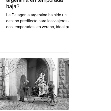
baja?
La Patagonia argentina ha sido un
destino predilecto para los viajeros en
dos temporadas: en verano, ideal para
vacaciones familiares de descanso y
aventura en la naturaleza, entre
cascadas y lagos; y en invierno, para
quienes disfrutan del frío, la
observación de pingüinos y los días
nevados en las montañas