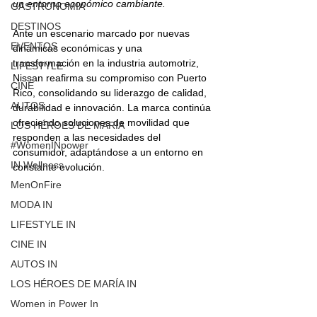
un entorno económico cambiante.
GASTRONOMIA
DESTINOS
Ante un escenario marcado por nuevas 
EVENTOS
dinámicas económicas y una 
transformación en la industria automotriz, 
LIFESTYLE
Nissan reafirma su compromiso con Puerto 
CINE
Rico, consolidando su liderazgo de calidad, 
AUTOS
durabilidad e innovación. La marca continúa 
ofreciendo soluciones de movilidad que 
LOS HÉROES DE MARÍA
responden a las necesidades del 
#WomenINpower
consumidor, adaptándose a un entorno en 
IN Wellness
constante evolución.
MenOnFire
MODA IN
LIFESTYLE IN
CINE IN
AUTOS IN
LOS HÉROES DE MARÍA IN
Women in Power In