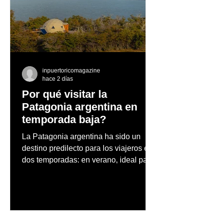
Tiffany & Co. presenta
Andrea Cruz la
su nueva tienda en Bal
nuevo tema “M
Harbour Shops en Miami
Opongo”
inpuertoricomagazine
hace 2 días
Por qué visitar la
Patagonia argentina en
temporada baja?
La Patagonia argentina ha sido un
destino predilecto para los viajeros en
dos temporadas: en verano, ideal para
vacaciones familiares de descanso y
aventura en la naturaleza, entre
cascadas y lagos; y en invierno, para
quienes disfrutan del frío, la