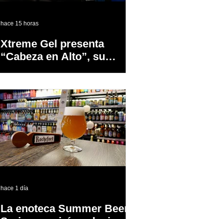
hace 15 horas
Xtreme Gel presenta
“Cabeza en Alto”, su
primer proyecto
audiovisual concebido y
producido completamente
en Puerto Rico
hace 1 día
La enoteca Summer Beer