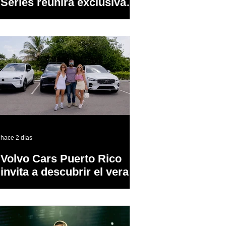
Series reunirá exclusivas
cervezas de especialidad
en un evento abierto al
público
hace 2 días
Volvo Cars Puerto Rico
invita a descubrir el verano
a través del “Volvo
Summer Road Trip”