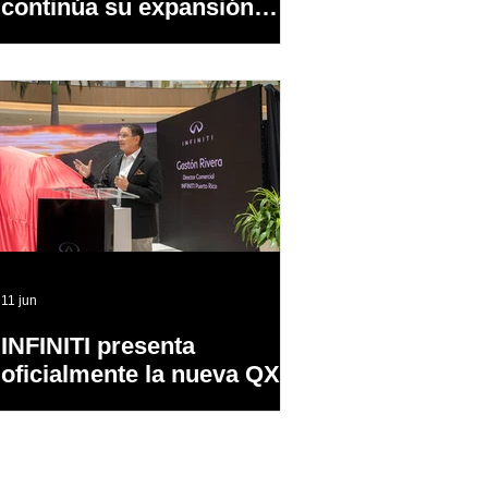
continúa su expansión
dentro y fuera de PR
11 jun
INFINITI presenta
oficialmente la nueva QX65
en Puerto Rico