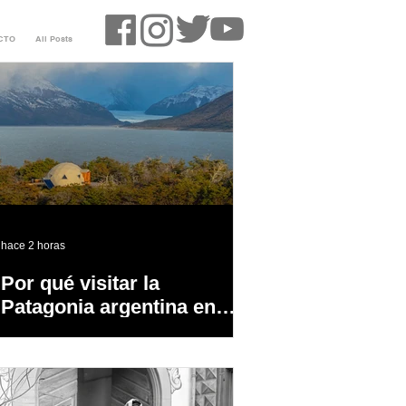
CTO
All Posts
hace 2 horas
Por qué visitar la
Patagonia argentina en
temporada baja?