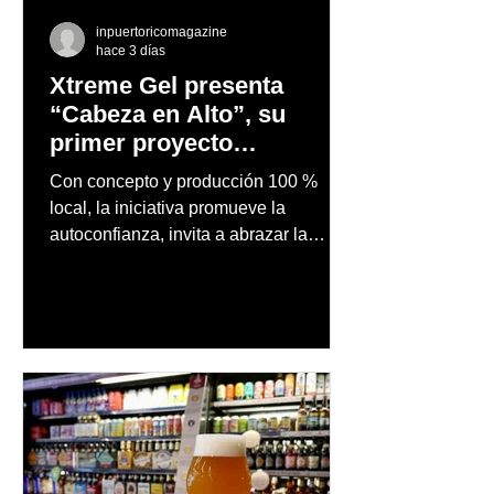
inpuertoricomagazine
hace 3 días
Xtreme Gel presenta
“Cabeza en Alto”, su
primer proyecto
audiovisual concebido y
Con concepto y producción 100 %
producido completamente
local, la iniciativa promueve la
en Puerto Rico
autoconfianza, invita a abrazar la
autenticidad y anima a las personas a
afrontar cada reto con seguridad y
orgullo, consolidando un mensaje de
confianza y expresión personal