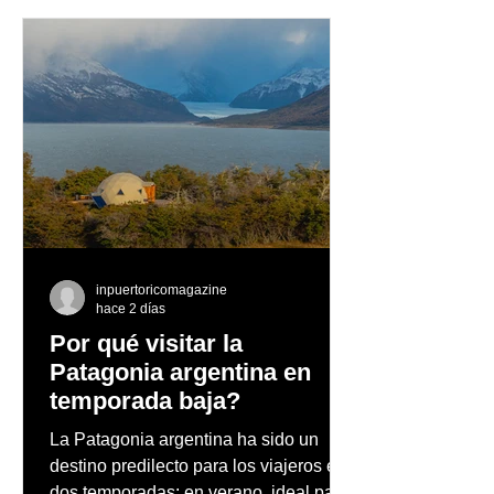
Dos mujeres, dos
Xtreme Gel pre
épocas y una historia
“Cabeza en Alto
que transformó la
primer proyect
industria automotriz
audiovisual co
producido
completamente
inpuertoricomagazine
Puerto Rico
hace 2 días
Por qué visitar la
Patagonia argentina en
temporada baja?
La Patagonia argentina ha sido un
destino predilecto para los viajeros en
dos temporadas: en verano, ideal para