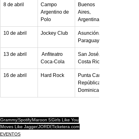
​8 de abril
​Campo 
​Buenos 
Argentino de 
Aires, 
Polo
Argentina
​10 de abril
​Jockey Club
​Asunción, 
Paraguay
​13 de abril
​ Anfiteatro 
​San José, 
Coca-Cola
Costa Rica
​16 de abril 
​Hard Rock 
​Punta Cana, 
República 
Dominicana
Grammy
Spotify
Maroon 5
Girls Like You
Moves Like Jagger
JORDI
Ticketera.com
EVENTOS