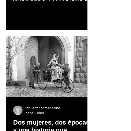
vacaciones familiares de descanso y
aventura en la naturaleza, entre
cascadas y lagos; y en invierno, para
quienes disfrutan del frío, la
observación de pingüinos y los días
nevados en las montañas
inpuertoricomagazine
hace 2 días
Dos mujeres, dos épocas
y una historia que