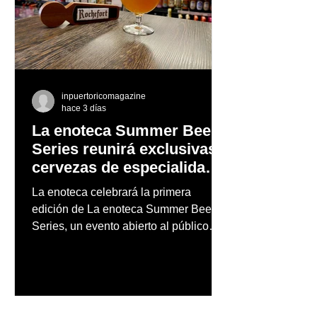
inpuertoricomagazine
hace 3 días
La enoteca Summer Beer
Series reunirá exclusivas
cervezas de especialidad
en un evento abierto al
La enoteca celebrará la primera
público
edición de La enoteca Summer Beer
Series, un evento abierto al público
que reunirá una cuidada selección de
cervezas nacionales e internacionales,
música en vivo y un menú especial
diseñado para complementar la
experiencia