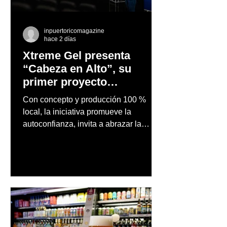
inpuertoricomagazine
hace 2 días
Xtreme Gel presenta
“Cabeza en Alto”, su
primer proyecto
audiovisual concebido y
Con concepto y producción 100 %
producido completamente
local, la iniciativa promueve la
en Puerto Rico
autoconfianza, invita a abrazar la
autenticidad y anima a las personas a
afrontar cada reto con seguridad y
orgullo, consolidando un mensaje de
confianza y expresión personal