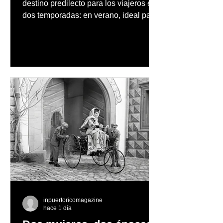
destino predilecto para los viajeros en
dos temporadas: en verano, ideal para
vacaciones familiares de descanso y
aventura en la naturaleza, entre
cascadas y lagos; y en invierno, para
quienes disfrutan del frío, la
observación de pingüinos y los días
nevados en las montañas
inpuertoricomagazine
hace 1 día