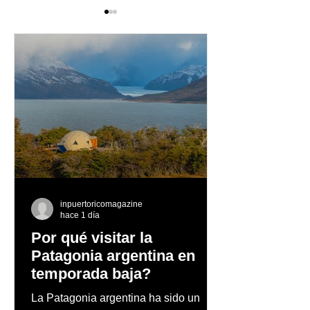
Las mentes creativas
La película
detrás de una nueva
puertorriqueña
etapa en el mundo de
Pura estrena e
Star Wars
inpuertoricomagazine
hace 1 día
Por qué visitar la
Patagonia argentina en
temporada baja?
La Patagonia argentina ha sido un