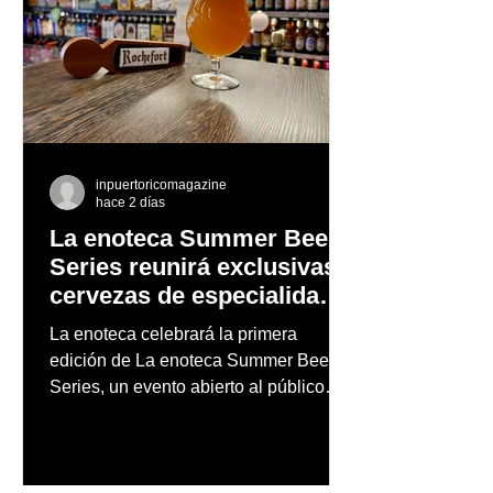
inpuertoricomagazine
hace 2 días
La enoteca Summer Beer
Series reunirá exclusivas
cervezas de especialidad
en un evento abierto al
La enoteca celebrará la primera
público
edición de La enoteca Summer Beer
Series, un evento abierto al público
que reunirá una cuidada selección de
cervezas nacionales e internacionales,
música en vivo y un menú especial
diseñado para complementar la