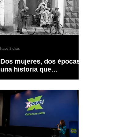
hace 2 días
Dos mujeres, dos épocas y
una historia que
transformó la industria
automotriz