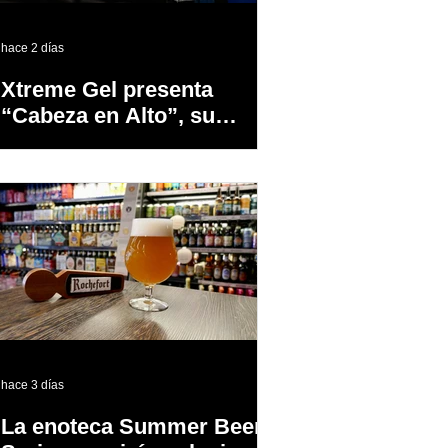
hace 2 días
Xtreme Gel presenta
“Cabeza en Alto”, su
primer proyecto
audiovisual concebido y
producido completamente
en Puerto Rico
hace 3 días
La enoteca Summer Beer