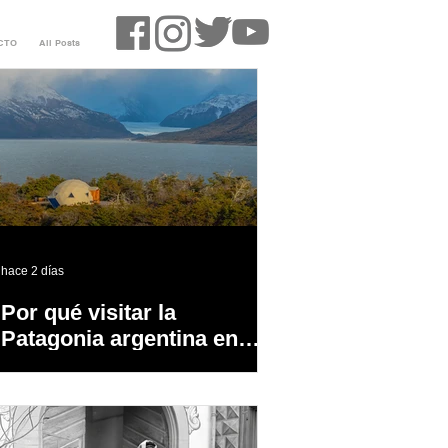
CTO
All Posts
hace 2 días
Por qué visitar la
Patagonia argentina en
temporada baja?