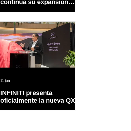
continúa su expansión
dentro y fuera de PR
11 jun
INFINITI presenta
oficialmente la nueva QX65
en Puerto Rico