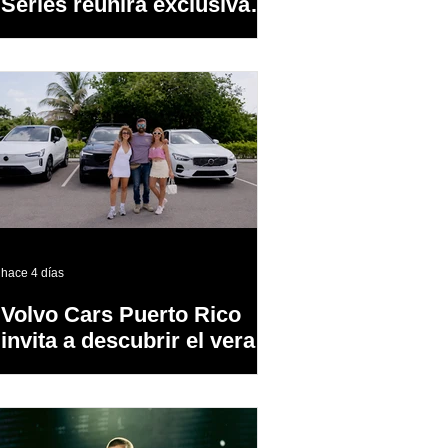
Series reunirá exclusivas
cervezas de especialidad
en un evento abierto al
público
hace 4 días
Volvo Cars Puerto Rico
invita a descubrir el verano
a través del “Volvo
Summer Road Trip”