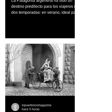
La Patagonia argentina ha sido un
destino predilecto para los viajeros en
dos temporadas: en verano, ideal para
vacaciones familiares de descanso y
aventura en la naturaleza, entre
cascadas y lagos; y en invierno, para
quienes disfrutan del frío, la
observación de pingüinos y los días
nevados en las montañas
inpuertoricomagazine
hace 5 horas