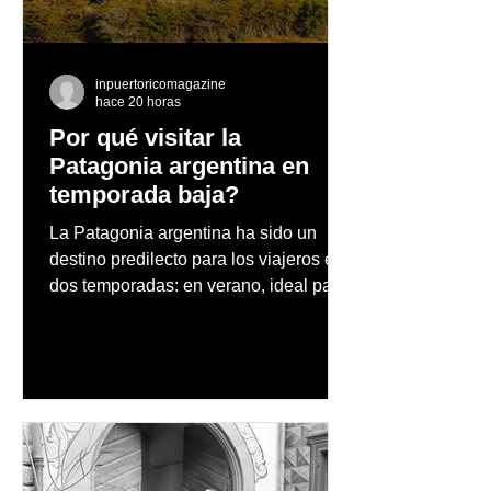
Indumentaria de
el respeto a la 
Sagrado
inpuertoricomagazine
hace 20 horas
Por qué visitar la
Patagonia argentina en
temporada baja?
La Patagonia argentina ha sido un
destino predilecto para los viajeros en
dos temporadas: en verano, ideal para
vacaciones familiares de descanso y
aventura en la naturaleza, entre
cascadas y lagos; y en invierno, para
quienes disfrutan del frío, la
observación de pingüinos y los días
nevados en las montañas