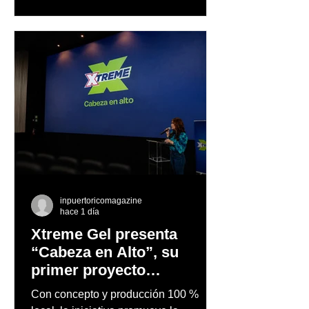
Rosa
inpuertoricomagazine
hace 1 día
Xtreme Gel presenta
“Cabeza en Alto”, su
primer proyecto
audiovisual concebido y
Con concepto y producción 100 %
producido completamente