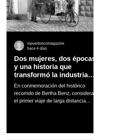
inpuertoricomagazine
hace 4 días
Dos mujeres, dos épocas
y una historia que
transformó la industria
automotriz
En conmemoración del histórico
recorrido de Bertha Benz, considerado
el primer viaje de larga distancia
realizado por una mujer en automóvil,
Mercedes-Benz reconoce también la
trayectoria de Carmen Delia González
Rosa