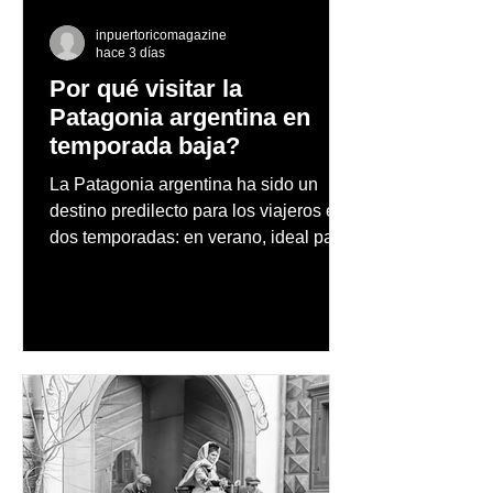
inpuertoricomagazine
hace 3 días
Por qué visitar la
Patagonia argentina en
temporada baja?
La Patagonia argentina ha sido un
destino predilecto para los viajeros en
dos temporadas: en verano, ideal para
vacaciones familiares de descanso y
aventura en la naturaleza, entre
cascadas y lagos; y en invierno, para
quienes disfrutan del frío, la
observación de pingüinos y los días
nevados en las montañas