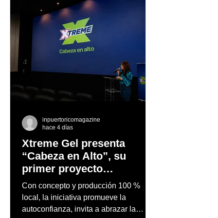
inpuertoricomagazine
hace 4 días
Xtreme Gel presenta
“Cabeza en Alto”, su
primer proyecto
audiovisual concebido y
Con concepto y producción 100 %
producido completamente
local, la iniciativa promueve la
en Puerto Rico
autoconfianza, invita a abrazar la