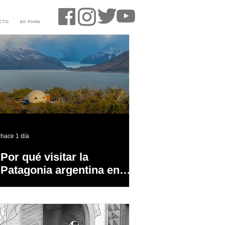
CTO
All Posts
hace 1 día
Por qué visitar la
Patagonia argentina en
temporada baja?