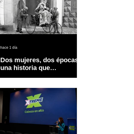
hace 1 día
Dos mujeres, dos épocas y
una historia que
transformó la industria
automotriz