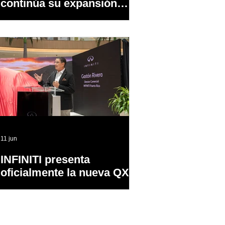
continúa su expansión
dentro y fuera de PR
11 jun
INFINITI presenta
oficialmente la nueva QX65
en Puerto Rico