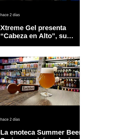
hace 2 días
Xtreme Gel presenta
“Cabeza en Alto”, su
primer proyecto
audiovisual concebido y
producido completamente
en Puerto Rico
hace 2 días
La enoteca Summer Beer