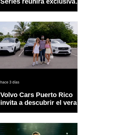
Series reunirá exclusivas
cervezas de especialidad
en un evento abierto al
público
hace 3 días
Volvo Cars Puerto Rico
invita a descubrir el verano
a través del “Volvo
Summer Road Trip”