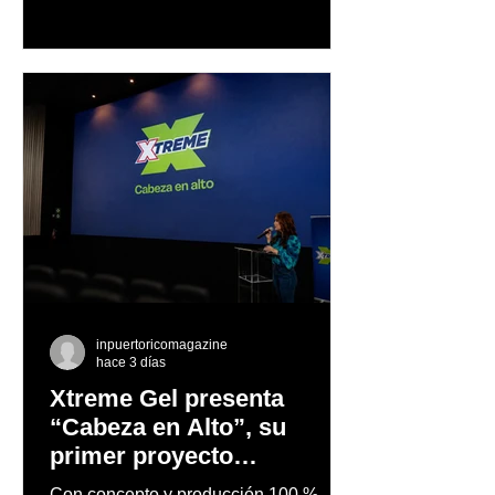
trayectoria de Carmen Delia González
Rosa
inpuertoricomagazine
hace 3 días
Xtreme Gel presenta
“Cabeza en Alto”, su
primer proyecto
audiovisual concebido y
Con concepto y producción 100 %