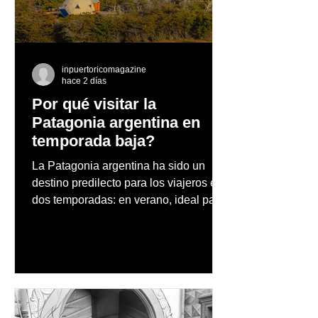
Beer Series reunirá
éxito su gira po
exclusivas cervezas de
Europa
especialidad en un
evento abierto al público
inpuertoricomagazine
hace 2 días
Por qué visitar la
Patagonia argentina en
temporada baja?
La Patagonia argentina ha sido un
destino predilecto para los viajeros en
dos temporadas: en verano, ideal para
vacaciones familiares de descanso y
aventura en la naturaleza, entre
cascadas y lagos; y en invierno, para
quienes disfrutan del frío, la
observación de pingüinos y los días
nevados en las montañas