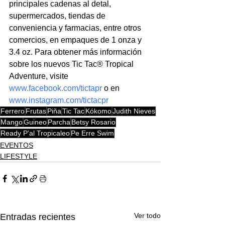
principales cadenas al detal, 
supermercados, tiendas de 
conveniencia y farmacias, entre otros 
comercios, en empaques de 1 onza y 
3.4 oz. Para obtener más información 
sobre los nuevos Tic Tac® Tropical 
Adventure, visite 
www.facebook.com/tictapr
 o en
www.instagram.com/tictacpr
Ferrero
Frutas
Piña
Tic Tac
Kókomo
Judith Nieves
Mango
Guineo
Parcha
Betsy Rosario
Ready P’al Tropicaleo
Pe Erre Swim
EVENTOS
LIFESTYLE
Ver todo
Entradas recientes