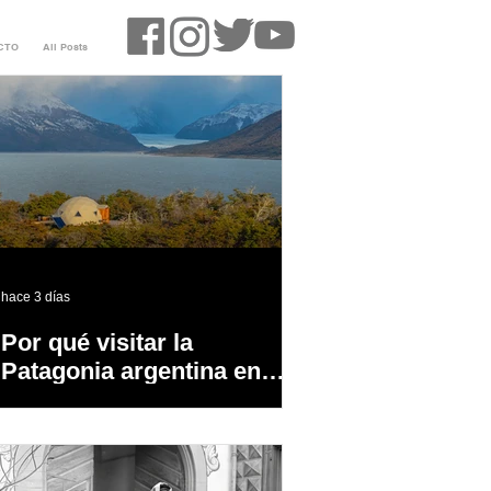
CTO
All Posts
hace 3 días
Por qué visitar la
Patagonia argentina en
temporada baja?