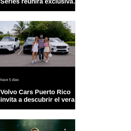
Series reunirá exclusivas
cervezas de especialidad
en un evento abierto al
público
hace 5 días
Volvo Cars Puerto Rico
invita a descubrir el verano
a través del “Volvo
Summer Road Trip”