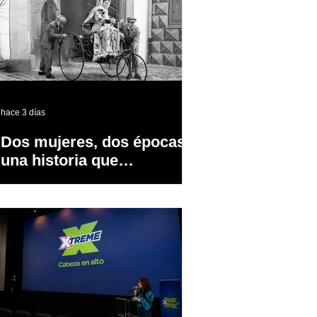
hace 3 días
Dos mujeres, dos épocas y
una historia que
transformó la industria
automotriz