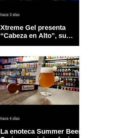
hace 3 días
Xtreme Gel presenta
“Cabeza en Alto”, su
primer proyecto
audiovisual concebido y
producido completamente
en Puerto Rico
hace 4 días
La enoteca Summer Beer