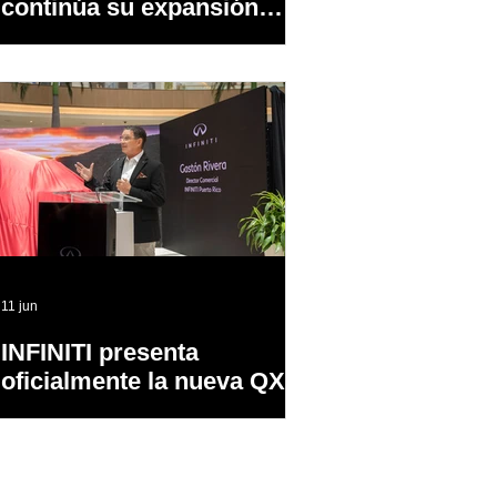
continúa su expansión
dentro y fuera de PR
11 jun
INFINITI presenta
oficialmente la nueva QX65
en Puerto Rico