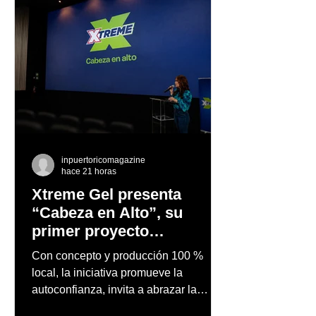
inpuertoricomagazine
hace 21 horas
Xtreme Gel presenta
“Cabeza en Alto”, su
primer proyecto
audiovisual concebido y
Con concepto y producción 100 %
producido completamente
local, la iniciativa promueve la
en Puerto Rico
autoconfianza, invita a abrazar la
autenticidad y anima a las personas a