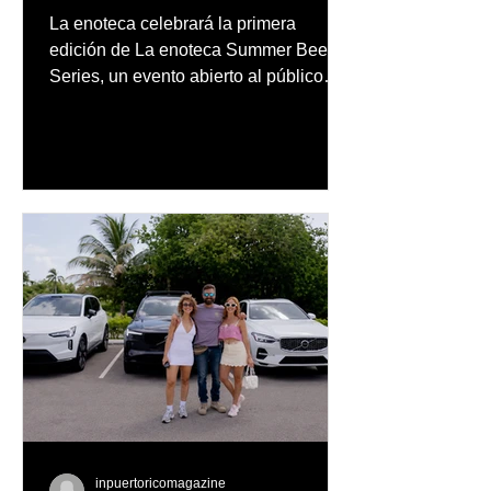
en un evento abierto al
La enoteca celebrará la primera
público
edición de La enoteca Summer Beer
Series, un evento abierto al público
que reunirá una cuidada selección de
cervezas nacionales e internacionales,
música en vivo y un menú especial
diseñado para complementar la
experiencia
inpuertoricomagazine