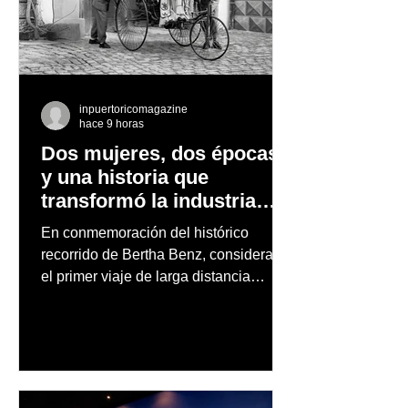
inpuertoricomagazine
hace 9 horas
Dos mujeres, dos épocas
y una historia que
transformó la industria
automotriz
En conmemoración del histórico
recorrido de Bertha Benz, considerado
el primer viaje de larga distancia
realizado por una mujer en automóvil,
Mercedes-Benz reconoce también la
trayectoria de Carmen Delia González
Rosa