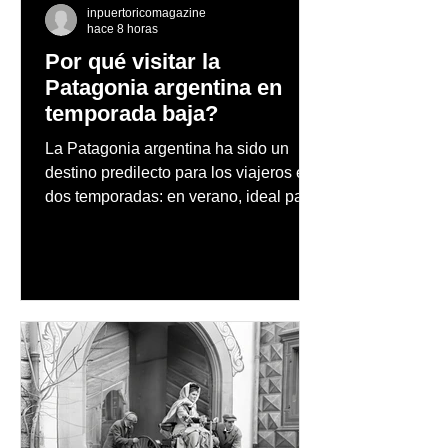
inpuertoricomagazine
hace 8 horas
Por qué visitar la
Patagonia argentina en
temporada baja?
La Patagonia argentina ha sido un
destino predilecto para los viajeros en
dos temporadas: en verano, ideal para
vacaciones familiares de descanso y
aventura en la naturaleza, entre
cascadas y lagos; y en invierno, para
quienes disfrutan del frío, la
observación de pingüinos y los días
nevados en las montañas