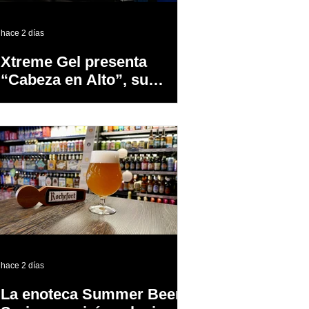
hace 2 días
Xtreme Gel presenta
“Cabeza en Alto”, su
primer proyecto
audiovisual concebido y
producido completamente
en Puerto Rico
hace 2 días
La enoteca Summer Beer