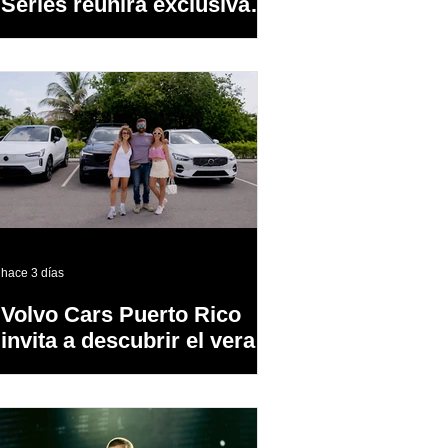
Series reunirá exclusivas
cervezas de especialidad
en un evento abierto al
público
hace 3 días
Volvo Cars Puerto Rico
invita a descubrir el verano
a través del “Volvo
Summer Road Trip”