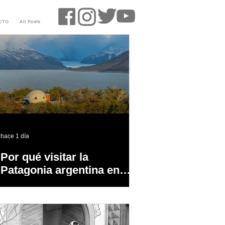
CTO
All Posts
hace 1 día
Por qué visitar la
Patagonia argentina en
temporada baja?