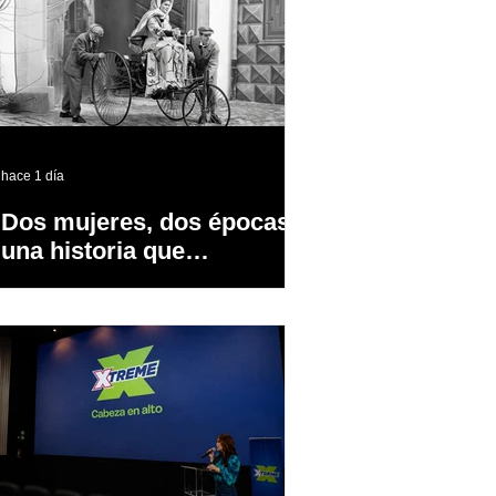
hace 1 día
Dos mujeres, dos épocas y
una historia que
transformó la industria
automotriz