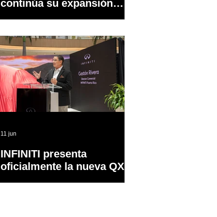
continúa su expansión
dentro y fuera de PR
11 jun
INFINITI presenta
oficialmente la nueva QX65
en Puerto Rico