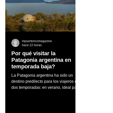
Dale la bienvenida al
Tommie Herná
volúmen en tus
inaugura prime
pestañas
colaborativo de
de la Isla en la
facilidades de 
academia de m
inpuertoricomagazine
hace 22 horas
Por qué visitar la
Patagonia argentina en
temporada baja?
La Patagonia argentina ha sido un
destino predilecto para los viajeros en
dos temporadas: en verano, ideal para
vacaciones familiares de descanso y
aventura en la naturaleza, entre
cascadas y lagos; y en invierno, para
quienes disfrutan del frío, la