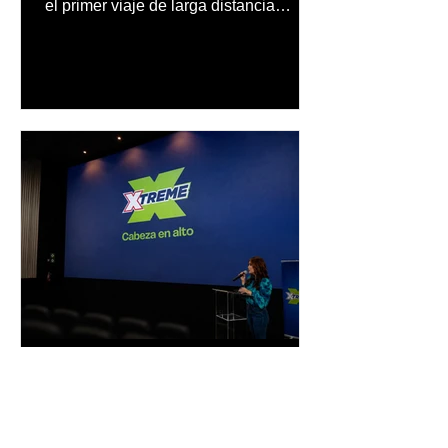
el primer viaje de larga distancia
realizado por una mujer en automóvil,
Mercedes-Benz reconoce también la
trayectoria de Carmen Delia González
Rosa
inpuertoricomagazine
hace 1 día
Xtreme Gel presenta