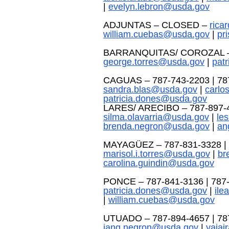
| 
evelyn.lebron@usda.gov
ADJUNTAS – CLOSED – 
rica
william.cuebas@usda.gov
 | 
pr
BARRANQUITAS/ COROZAL – 7
george.torres@usda.gov
 | 
pat
CAGUAS – 787-743-2203 | 787
sandra.blas@usda.gov
 | 
carlo
patricia.dones@usda.gov
LARES/ ARECIBO – 787-897-46
silma.olavarria@usda.gov
 | 
le
brenda.negron@usda.gov
 | 
an
MAYAGÜEZ – 787-831-3328 | 7
marisol.i.torres@usda.gov
 | 
br
carolina.guindin@usda.gov
PONCE – 787-841-3136 | 787-
patricia.dones@usda.gov
 | 
ile
| 
william.cuebas@usda.gov
UTUADO – 787-894-4657 | 787
jang.negron@usda.gov
 | 
yaja