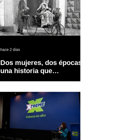
hace 2 días
Dos mujeres, dos épocas y
una historia que
transformó la industria
automotriz