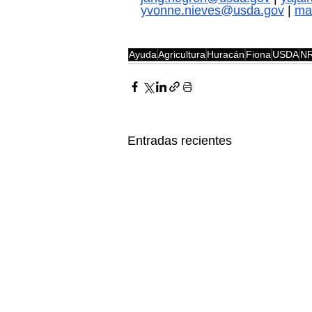
yvonne.nieves@usda.gov
 | 
ma
Ayuda
Agricultura
Huracán
Fiona
USDA
N
Entradas recientes