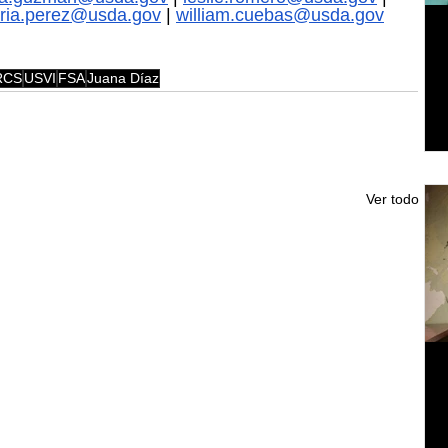
ria.perez@usda.gov
 | 
william.cuebas@usda.gov
RCS
USVI
FSA
Juana Díaz
Ver todo