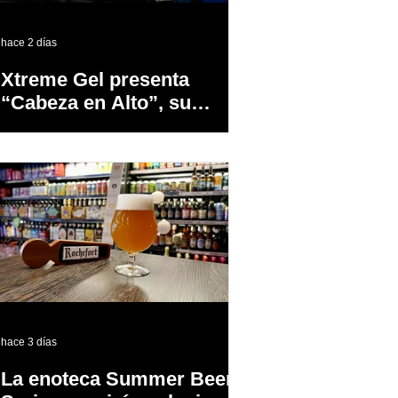
hace 2 días
Xtreme Gel presenta
“Cabeza en Alto”, su
primer proyecto
audiovisual concebido y
producido completamente
en Puerto Rico
hace 3 días
La enoteca Summer Beer