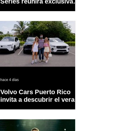
Series reunirá exclusivas
cervezas de especialidad
en un evento abierto al
público
hace 4 días
Volvo Cars Puerto Rico
invita a descubrir el verano
a través del “Volvo
Summer Road Trip”