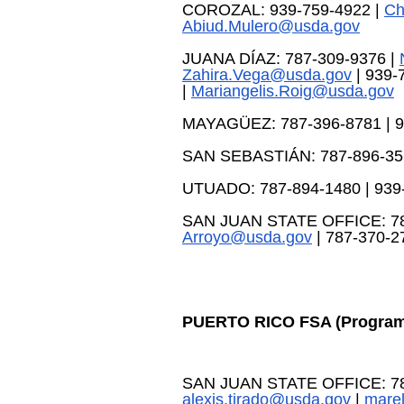
COROZAL: 939-759-4922 | 
Ch
Abiud.Mulero@usda.gov
JUANA DÍAZ: 787-309-9376 | 
Zahira.Vega@usda.gov
 | 939-
| 
Mariangelis.Roig@usda.gov
MAYAGÜEZ: 787-396-8781 | 93
SAN SEBASTIÁN: 787-896-3565
UTUADO: 787-894-1480 | 939-
SAN JUAN STATE OFFICE: 787
Arroyo@usda.gov
 | 787-370-2
PUERTO RICO FSA (Programas
SAN JUAN STATE OFFICE: 787
alexis.tirado@usda.gov
 | 
mare