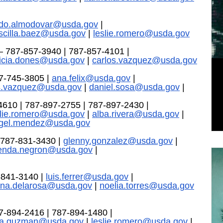
rdo.almodovar@usda.gov
 | 
iscilla.baez@usda.gov
 | 
leslie.romero@usda.gov
87-857-3940 | 787-857-4101 | 
ricia.dones@usda.gov
 | 
carlos.vazquez@usda.gov
-745-3805 | 
ana.felix@usda.gov
 | 
s.vazquez@usda.gov
 | 
daniel.sosa@usda.gov
 | 
10 | 787-897-2755 | 787-897-2430 | 
slie.romero@usda.gov
 | 
alba.rivera@usda.gov
 | 
gel.mendez@usda.gov
87-831-3430 | 
glenny.gonzalez@usda.gov
 | 
enda.negron@usda.gov
 | 
841-3140 | 
luis.ferrer@usda.gov
 | 
ana.delarosa@usda.gov
 | 
noelia.torres@usda.gov
-894-2416 | 787-894-1480 | 
ira.guzman@usda.gov
 | 
leslie.romero@usda.gov
 | 