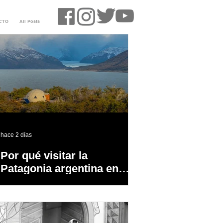
CTO
All Posts
hace 2 días
Por qué visitar la
Patagonia argentina en
temporada baja?