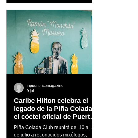
todos los tiempos, Ricky Martin se
prepara para llevar el fenómeno de
"Ricky Martin Live"
inpuertoricomagazine
9 jul
Caribe Hilton celebra el
legado de la Piña Colada,
el cóctel oficial de Puerto
Rico
Piña Colada Club reunirá del 10 al 12
de julio a reconocidos mixólogos,