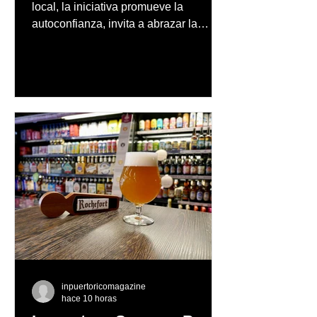
producido completamente
local, la iniciativa promueve la
en Puerto Rico
autoconfianza, invita a abrazar la
autenticidad y anima a las personas a
afrontar cada reto con seguridad y
orgullo, consolidando un mensaje de
confianza y expresión personal
inpuertoricomagazine
hace 10 horas