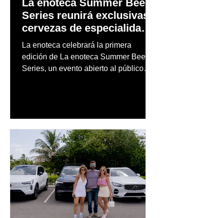
La enoteca Summer Beer
Series reunirá exclusivas
cervezas de especialidad
en un evento abierto al
La enoteca celebrará la primera
público
edición de La enoteca Summer Beer
Series, un evento abierto al público
que reunirá una cuidada selección de
cervezas nacionales e internacionales,
música en vivo y un menú especial
diseñado para complementar la
experiencia