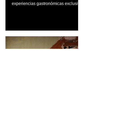
experiencias gastronómicas exclusivas
y actividades para toda la familia en el
lugar donde nació hace más de 70
años el cóctel más emblemático del
Caribe
inpuertoricomagazine
11 jun
Tres Santos Mezcal