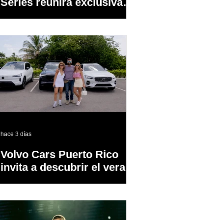
Series reunirá exclusivas
cervezas de especialidad
en un evento abierto al
público
hace 3 días
Volvo Cars Puerto Rico
invita a descubrir el verano
a través del “Volvo
Summer Road Trip”