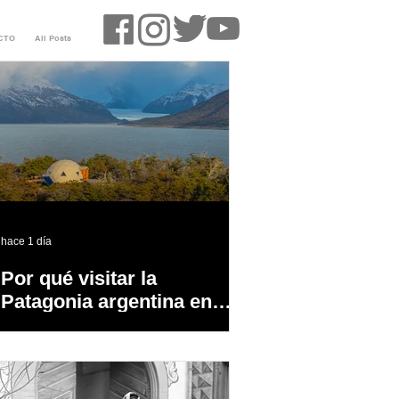
CTO
All Posts
hace 1 día
Por qué visitar la
Patagonia argentina en
temporada baja?