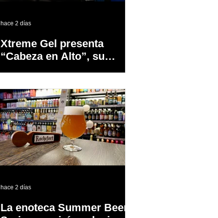
hace 2 días
Xtreme Gel presenta
“Cabeza en Alto”, su
primer proyecto
audiovisual concebido y
producido completamente
en Puerto Rico
hace 2 días
La enoteca Summer Beer