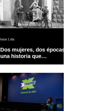
hace 1 día
Dos mujeres, dos épocas y
una historia que
transformó la industria
automotriz