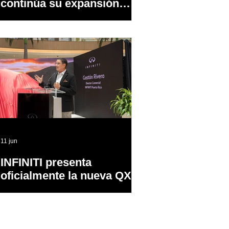
continúa su expansión
dentro y fuera de PR
11 jun
INFINITI presenta
oficialmente la nueva QX65
en Puerto Rico