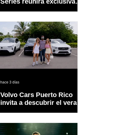
Series reunirá exclusivas
cervezas de especialidad
en un evento abierto al
público
hace 3 días
Volvo Cars Puerto Rico
invita a descubrir el verano
a través del “Volvo
Summer Road Trip”