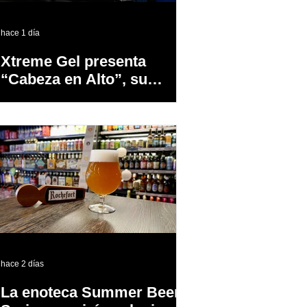
hace 1 día
Xtreme Gel presenta
“Cabeza en Alto”, su
primer proyecto
audiovisual concebido y
producido completamente
en Puerto Rico
hace 2 días
La enoteca Summer Beer