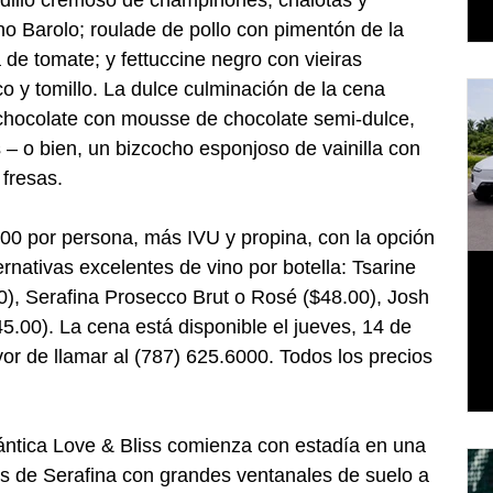
no Barolo; roulade de pollo con pimentón de la 
 de tomate; y fettuccine negro con vieiras 
o y tomillo. La dulce culminación de la cena 
 chocolate con mousse de chocolate semi-dulce, 
– o bien, un bizcocho esponjoso de vainilla con 
fresas.
00 por persona, más IVU y propina, con la opción 
rnativas excelentes de vino por botella: Tsarine 
), Serafina Prosecco Brut o Rosé ($48.00), Josh 
45.00). La cena está disponible el jueves, 14 de 
vor de llamar al (787) 625.6000. Todos los precios 
ántica Love & Bliss comienza con estadía en una 
es de Serafina con grandes ventanales de suelo a 