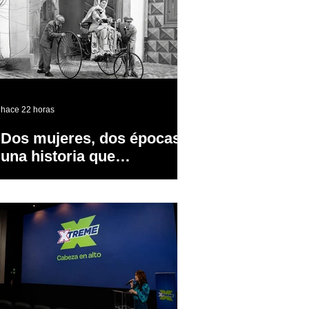
hace 22 horas
Dos mujeres, dos épocas y
una historia que
transformó la industria
automotriz