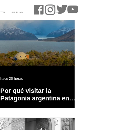
CTO
All Posts
hace 20 horas
Por qué visitar la
Patagonia argentina en
temporada baja?