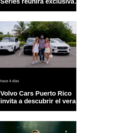
Series reunirá exclusivas
cervezas de especialidad
en un evento abierto al
público
hace 4 días
Volvo Cars Puerto Rico
invita a descubrir el verano
a través del “Volvo
Summer Road Trip”