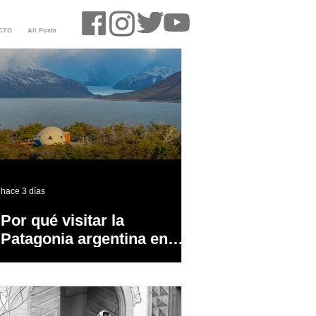
CTO
All Posts
hace 3 días
Por qué visitar la
Patagonia argentina en
temporada baja?