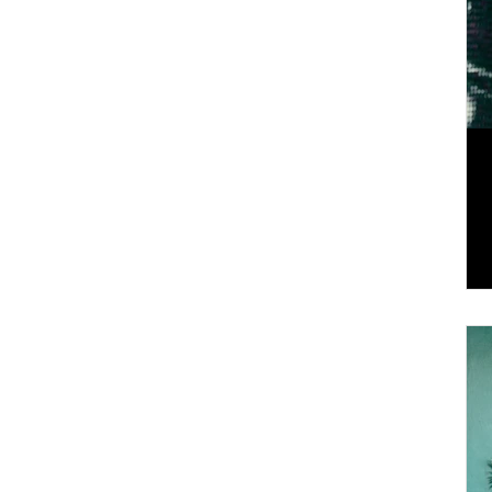
nte
co