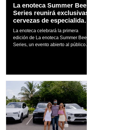
La enoteca Summer Beer
Series reunirá exclusivas
cervezas de especialidad
en un evento abierto al
La enoteca celebrará la primera
público
edición de La enoteca Summer Beer
Series, un evento abierto al público
que reunirá una cuidada selección de
cervezas nacionales e internacionales,
música en vivo y un menú especial
diseñado para complementar la
experiencia