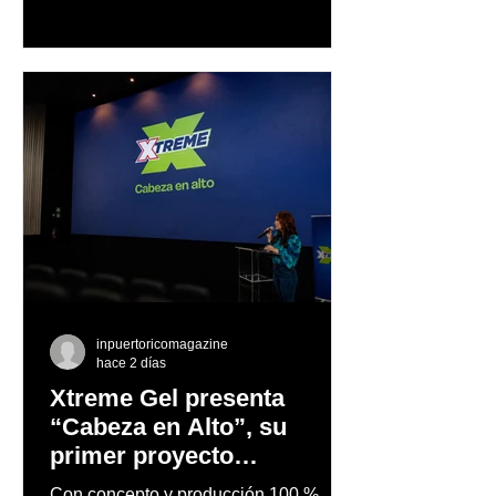
trayectoria de Carmen Delia González
Rosa
inpuertoricomagazine
hace 2 días
Xtreme Gel presenta
“Cabeza en Alto”, su
primer proyecto
audiovisual concebido y
Con concepto y producción 100 %