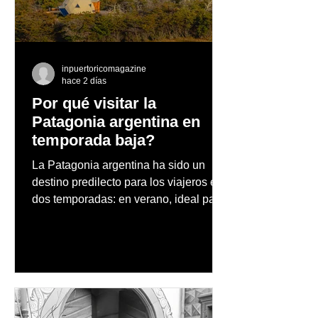
dentro y fuera de PR
construir una 
saludable hoy
inpuertoricomagazine
hace 2 días
Por qué visitar la
Patagonia argentina en
temporada baja?
La Patagonia argentina ha sido un
destino predilecto para los viajeros en
dos temporadas: en verano, ideal para
vacaciones familiares de descanso y
aventura en la naturaleza, entre
cascadas y lagos; y en invierno, para
quienes disfrutan del frío, la
observación de pingüinos y los días
nevados en las montañas