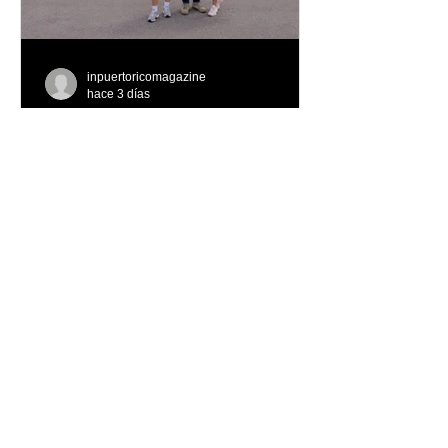
inpuertoricomagazine
hace 3 días
Volvo Cars Puerto Rico
invita a descubrir el
verano a través del “Volvo
Summer Road Trip”
Este verano, Volvo Cars Puerto Rico
invita a las familias puertorriqueñas a
redescubrir la Isla con el Volvo
Summer Road Trip, una iniciativa
creada junto a los embajadores de la
marca