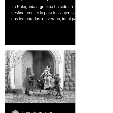
La Patagonia argentina ha sido un
destino predilecto para los viajeros en
dos temporadas: en verano, ideal para
vacaciones familiares de descanso y
aventura en la naturaleza, entre
cascadas y lagos; y en invierno, para
quienes disfrutan del frío, la
observación de pingüinos y los días
nevados en las montañas
inpuertoricomagazine