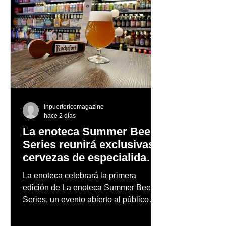
inpuertoricomagazine
hace 2 días
La enoteca Summer Beer
Series reunirá exclusivas
cervezas de especialidad
en un evento abierto al
La enoteca celebrará la primera
público
edición de La enoteca Summer Beer
Series, un evento abierto al público
que reunirá una cuidada selección de
cervezas nacionales e internacionales,