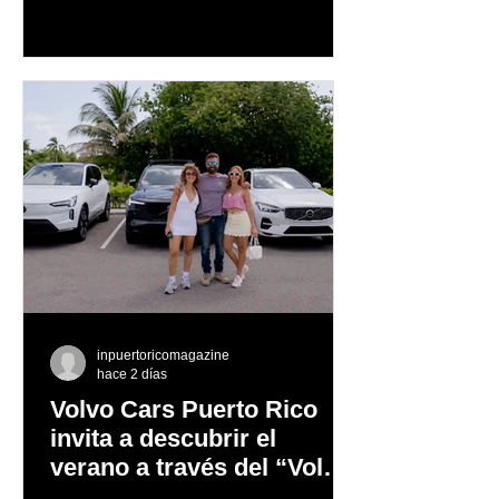
música en vivo y un menú especial
diseñado para complementar la
experiencia
inpuertoricomagazine
hace 2 días
Volvo Cars Puerto Rico
invita a descubrir el
verano a través del “Volvo
Summer Road Trip”