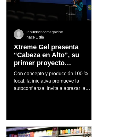
inpuertoricomagazine
hace 1 día
Xtreme Gel presenta
“Cabeza en Alto”, su
primer proyecto
audiovisual concebido y
Con concepto y producción 100 %
producido completamente
local, la iniciativa promueve la
en Puerto Rico
autoconfianza, invita a abrazar la
autenticidad y anima a las personas a
afrontar cada reto con seguridad y
orgullo, consolidando un mensaje de
confianza y expresión personal