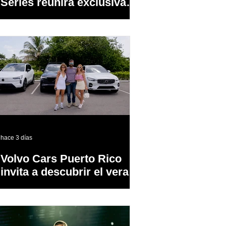
Series reunirá exclusivas
cervezas de especialidad
en un evento abierto al
público
hace 3 días
Volvo Cars Puerto Rico
invita a descubrir el verano
a través del “Volvo
Summer Road Trip”