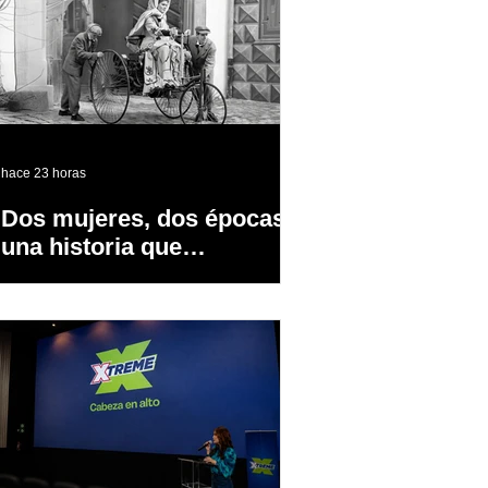
hace 23 horas
Dos mujeres, dos épocas y
una historia que
transformó la industria
automotriz