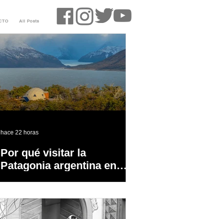
CTO
All Posts
hace 22 horas
Por qué visitar la
Patagonia argentina en
temporada baja?