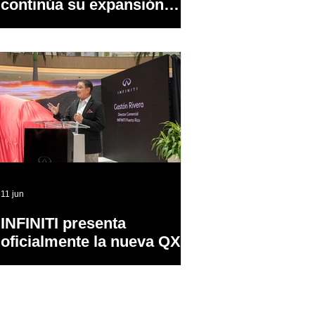
continúa su expansión
dentro y fuera de PR
11 jun
INFINITI presenta
oficialmente la nueva QX65
en Puerto Rico