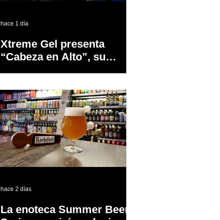
hace 1 día
Xtreme Gel presenta
“Cabeza en Alto”, su
primer proyecto
audiovisual concebido y
producido completamente
en Puerto Rico
hace 2 días
La enoteca Summer Beer