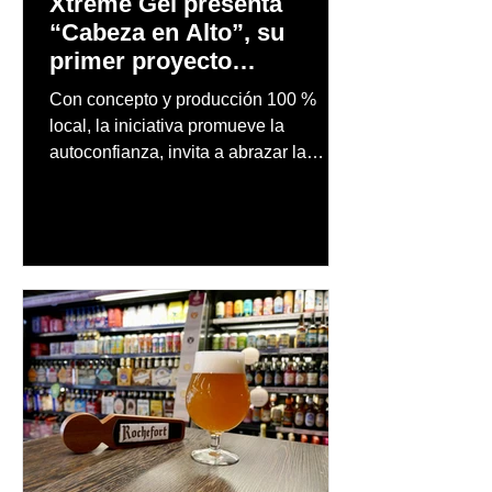
Xtreme Gel presenta
“Cabeza en Alto”, su
primer proyecto
audiovisual concebido y
Con concepto y producción 100 %
producido completamente
local, la iniciativa promueve la
en Puerto Rico
autoconfianza, invita a abrazar la
autenticidad y anima a las personas a
afrontar cada reto con seguridad y
orgullo, consolidando un mensaje de
confianza y expresión personal