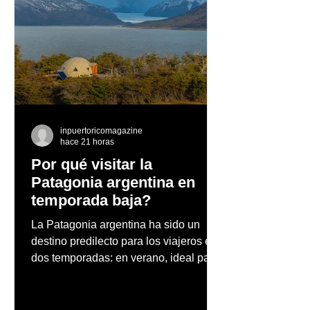
La Concha Resort
Laura Pausini 
celebra la ceremonia de
Puerto Rico co
la primera piedra de
concierto todo
LUXE AZUL, el nuevo La
Concha Resort Beach
Club
inpuertoricomagazine
hace 21 horas
Por qué visitar la
Patagonia argentina en
temporada baja?
La Patagonia argentina ha sido un
destino predilecto para los viajeros en
dos temporadas: en verano, ideal para
vacaciones familiares de descanso y
aventura en la naturaleza, entre
cascadas y lagos; y en invierno, para