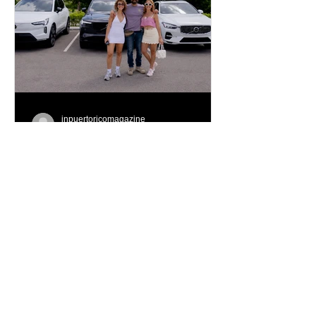
inpuertoricomagazine
hace 3 días
Volvo Cars Puerto Rico
invita a descubrir el
verano a través del “Volvo
Summer Road Trip”
Este verano, Volvo Cars Puerto Rico
invita a las familias puertorriqueñas a
redescubrir la Isla con el Volvo
Summer Road Trip, una iniciativa
creada junto a los embajadores de la
marca