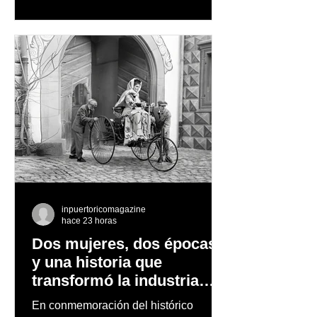
quienes disfrutan del frío, la
observación de pingüinos y los días
nevados en las montañas
inpuertoricomagazine
hace 23 horas
Dos mujeres, dos épocas
y una historia que
transformó la industria
automotriz
En conmemoración del histórico