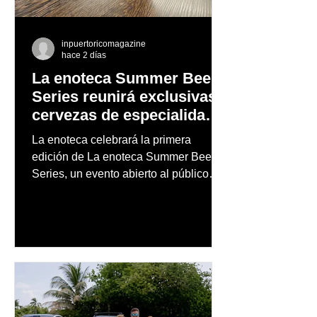
inpuertoricomagazine
hace 2 días
La enoteca Summer Beer
Series reunirá exclusivas
cervezas de especialidad
en un evento abierto al
La enoteca celebrará la primera
público
edición de La enoteca Summer Beer
Series, un evento abierto al público
que reunirá una cuidada selección de
cervezas nacionales e internacionales,
música en vivo y un menú especial
diseñado para complementar la
experiencia