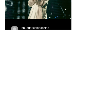
inpuertoricomagazine
hace 3 días
Ricky Martin cierra con
éxito su gira por Asia y
Europa
Tras conquistar los continentes de Asia
y Europa, con una serie de
presentaciones que reunieron a miles
de fanáticos y reafirmaron su posición
como uno de los artistas latinos más
influyentes, exitosos y respetados de
todos los tiempos, Ricky Martin se
prepara para llevar el fenómeno de
"Ricky Martin Live"