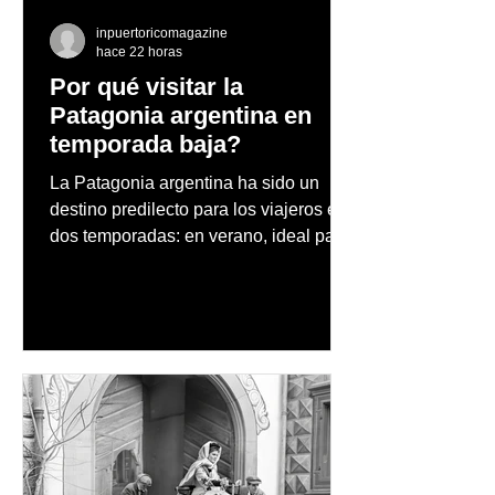
inpuertoricomagazine
hace 22 horas
Por qué visitar la
Patagonia argentina en
temporada baja?
La Patagonia argentina ha sido un
destino predilecto para los viajeros en
dos temporadas: en verano, ideal para
vacaciones familiares de descanso y
aventura en la naturaleza, entre
cascadas y lagos; y en invierno, para
quienes disfrutan del frío, la
observación de pingüinos y los días
nevados en las montañas