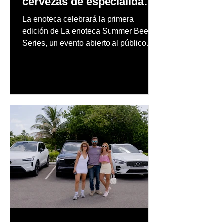
cervezas de especialidad
en un evento abierto al
La enoteca celebrará la primera
público
edición de La enoteca Summer Beer
Series, un evento abierto al público
que reunirá una cuidada selección de
cervezas nacionales e internacionales,
música en vivo y un menú especial
diseñado para complementar la
experiencia