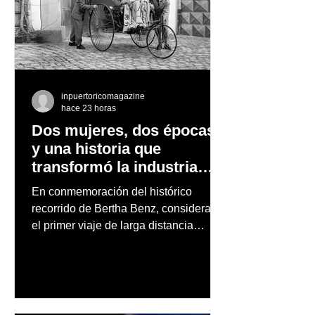
inpuertoricomagazine
hace 23 horas
Dos mujeres, dos épocas
y una historia que
transformó la industria
automotriz
En conmemoración del histórico
recorrido de Bertha Benz, considerado
el primer viaje de larga distancia
realizado por una mujer en automóvil,
Mercedes-Benz reconoce también la
trayectoria de Carmen Delia González
Rosa