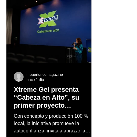
inpuertoricomagazine
hace 1 día
Xtreme Gel presenta
“Cabeza en Alto”, su
primer proyecto
audiovisual concebido y
Con concepto y producción 100 %
producido completamente
local, la iniciativa promueve la
en Puerto Rico
autoconfianza, invita a abrazar la