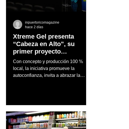
inpuertoricomagazine
hace 2 días
Xtreme Gel presenta
“Cabeza en Alto”, su
primer proyecto
audiovisual concebido y
Con concepto y producción 100 %
producido completamente
local, la iniciativa promueve la
en Puerto Rico
autoconfianza, invita a abrazar la
autenticidad y anima a las personas a
afrontar cada reto con seguridad y
orgullo, consolidando un mensaje de
confianza y expresión personal