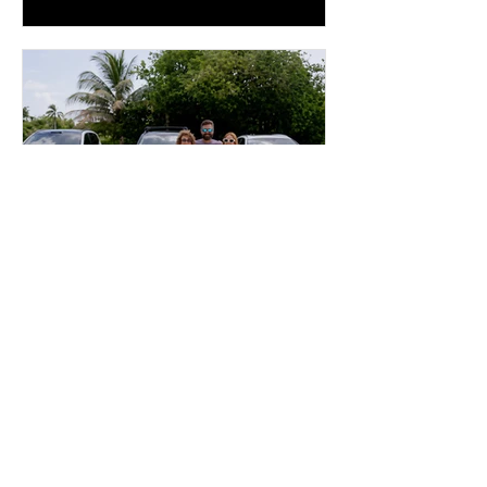
diseñado para complementar la
experiencia
inpuertoricomagazine
hace 4 días
Volvo Cars Puerto Rico
invita a descubrir el
verano a través del “Volvo
Summer Road Trip”
Este verano, Volvo Cars Puerto Rico