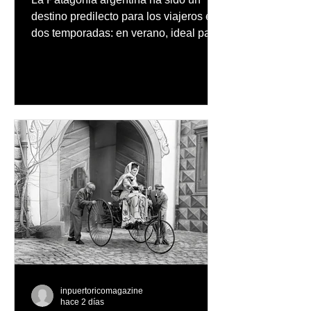
destino predilecto para los viajeros en
dos temporadas: en verano, ideal para
vacaciones familiares de descanso y
aventura en la naturaleza, entre
cascadas y lagos; y en invierno, para
quienes disfrutan del frío, la
observación de pingüinos y los días
nevados en las montañas
inpuertoricomagazine
hace 2 días